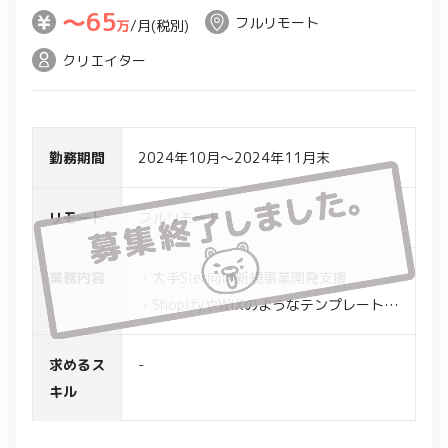
〜65
フルリモート
万
/月(税別)
クリエイター
勤務期間
2024年10月～2024年11月末
リモート
フルリモート
業務内容
・大手SIer向け新規事業開発支援
・ShopifyやWIXのようなテンプレートを
持つサービスのサイトを使い、標準機能
の設定をした上でPoCを実施
求めるス
-
キル