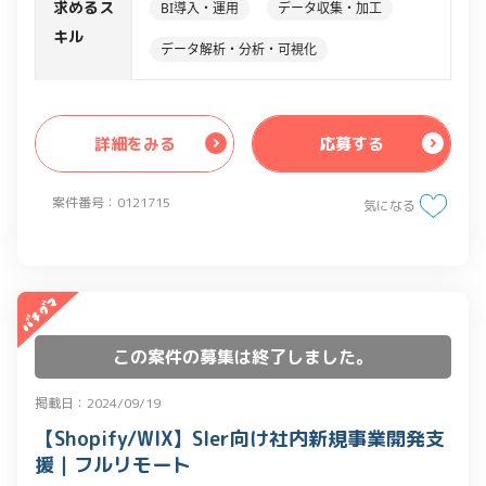
問履歴、webカンファレンス視聴履歴の
求めるス
BI導入・運用
データ収集・加工
分析
キル
データ解析・分析・可視化
・上記データからの課題抽出、システム
要件定義、WBS作成
・オフショア開発チームへの開発仕様の
詳細をみる
応募する
説明、スケジュール管理
・開発ガバナンス体制の構築
案件番号：0121715
・既存のシステムを適格な状態にアップ
気になる
グレード
この案件の募集は終了しました。
掲載日：2024/09/19
【Shopify/WIX】SIer向け社内新規事業開発支
援｜フルリモート