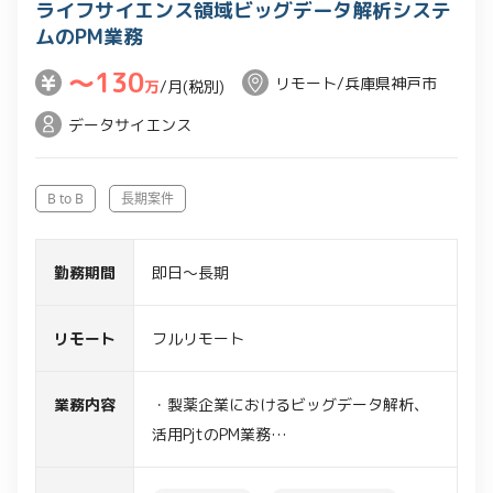
ライフサイエンス領域ビッグデータ解析システ
ムのPM業務
〜130
リモート/兵庫県神戸市
万
/月(税別)
データサイエンス
B to B
長期案件
勤務期間
即日～長期
リモート
フルリモート
業務内容
・製薬企業におけるビッグデータ解析、
活用PjtのPM業務
・売上データ、行動履歴、webサイト訪