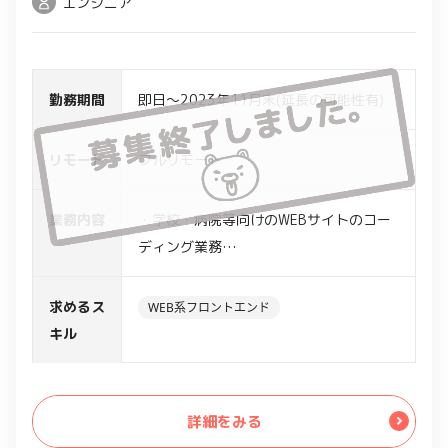
エンジニア
勤務期間
即日～2023年11月末(延長の可能性有)
リモート
フルリモート
業務内容
・学校・病院等向けのWEBサイトのコー
ディング業務​
・HTML言語を用いたWEBサイトの作
成、改修業務
求めるス
WEB系フロントエンド
キル
詳細をみる