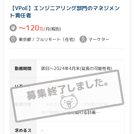
【VPoE】エンジニアリング部門のマネジメン
ト責任者
〜120
万
/月(税別)
東京都 / フルリモート（在宅)
マーケター
勤務期間
即日～2024年4月末(延長の可能性有)
リモート
フルリモート
業務内容
・webエンジニアリング組織の拡充、人
員の戦略的配置に関わる計画
・IT専門職(社員/業務委託)の採用スキー
ムの立ち上げ
求めるス
-