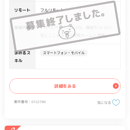
リモート
フルリモート
業務内容
・KPIをベースにUI/UX、機能をto doに
落としこみながら開発チームと連携して
モバイルアプリの改善を実行
・モバイル版議事録サービスにおける課
求めるス
スマートフォン・モバイル
題の洗い出し
キル
・課題解決に向けたソリューションの立
案
・エンジニア/デザイナーとの本環境への
詳細をみる
実装対応
案件番号：0122780
気になる