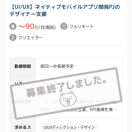
【UI/UX】ネイティブモバイルアプリ開発PJの
デザイナー支援
〜90
フルリモート
万
/月(税別)
クリエイター
勤務期間
即日～中長期予定
リモート
フルリモート
業務内容
・UI・UXの定性・定量観点をもとに課題
を抽出し、改善点の立案、KPI施策を実施
・構造設計からデザインコンセプトの立
案・実行等の事業立ち上げ
求めるス
UIUXディレクション・デザイン