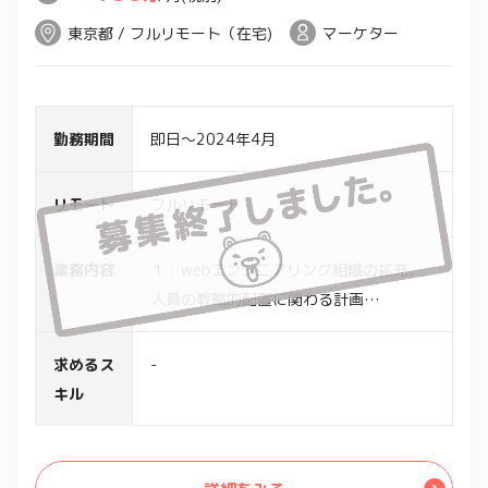
東京都 / フルリモート（在宅)
マーケター
勤務期間
即日～2024年4月
リモート
フルリモート
業務内容
１：webエンジニアリング組織の拡充、
人員の戦略的配置に関わる計画
２：IT専門職(社員/業務委託)の採用スキ
ームの立ち上げ
求めるス
-
３：IT専門職の評価精度の確立
キル
４：その他webエンジニアリング組織に
関する環境整備、広報などの支援