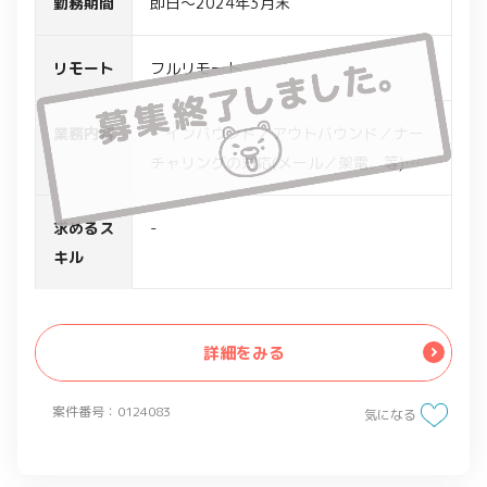
勤務期間
即日～2024年3月末
リモート
フルリモート
業務内容
・インバウンド／アウトバウンド／ナー
チャリングの対応(メール／架電、等)
・サービス説明およびニーズヒアリング
・対象顧客の調査
求めるス
-
・商談(アポイント)の獲得
キル
・架電の質(トークスクリプトや架電する
時間など)の検証と見直し
・チームとしての戦略立案と実行
詳細をみる
案件番号：0124083
気になる