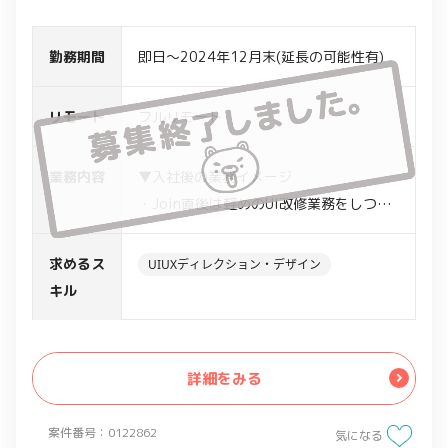
勤務期間
即日～2024年12月末(延長の可能性有)
リモート
フルリモート
業務内容
▼入社後の業務イメージ
・Join直後は軽めのUI改修業務をしつ
つ、プロダクトやドメインのキャッチア
ップをしていただきます
求めるス
UIUXディレクション・デザイン
▼立ち上がり後お願いしたい主な業務
キル
・ユーザーの業務ヒアリング(PdMと協働)
・Figmaを使ったUIデザイン（情報設
計、インタラクションデザイン）
詳細をみる
・エンジニアとの仕様調整
・プロダクト上のライティング
案件番号：0122862
気になる
・モックツールによるプロトタイピング