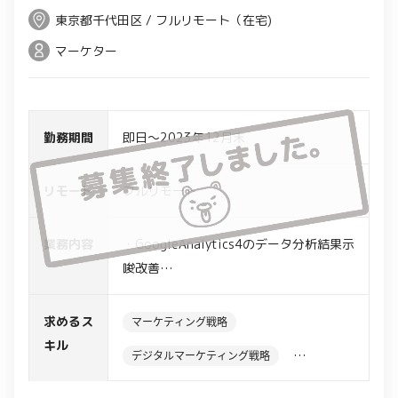
東京都千代田区 / フルリモート（在宅)
マーケター
勤務期間
即日～2023年12月末
リモート
フルリモート
業務内容
・GoogleAnalytics4のデータ分析結果示
唆改善
・広告の効果、Web商品関連の広告効果
等の検証
求めるス
マーケティング戦略
・離脱率の改善/UIUX構築検討
キル
デジタルマーケティング戦略
データ解析・分析・可視化