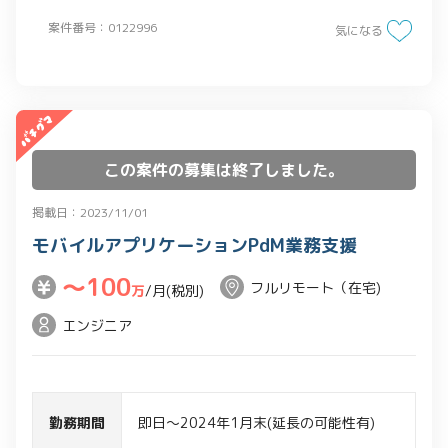
・クライアントからの要件のヒアリング
案件番号：0122996
気になる
・現状取り扱っているデータの状況の洗
い出し
・既存のデータを今後どう活用するか含
めた方向性の設定
・データレイク、データウエアハウスの
この案件の募集は終了しました。
構築業務
掲載日：2023/11/01
モバイルアプリケーションPdM業務支援
〜100
フルリモート（在宅)
万
/月(税別)
エンジニア
勤務期間
即日～2024年1月末(延長の可能性有)