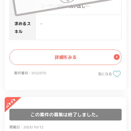
ユーザー課題の洗い出し
・ユーザー課題解決に向けたソリューシ
ョンの立案
求めるス
-
・開発プロジェクトに対するUI/UXデザ
キル
イン
・エンジニアとの本環境への実装対応
詳細をみる
案件番号：0122373
気になる
この案件の募集は終了しました。
掲載日：2023/10/12