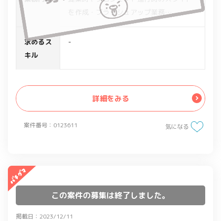
を作成・ブラッシュアップ業務
- 提案、プロジェクト進行スライドの作
成
求めるス
-
- PMチーム/PMOチームのアシスタント
キル
詳細をみる
案件番号：0123611
気になる
この案件の募集は終了しました。
掲載日：2023/12/11