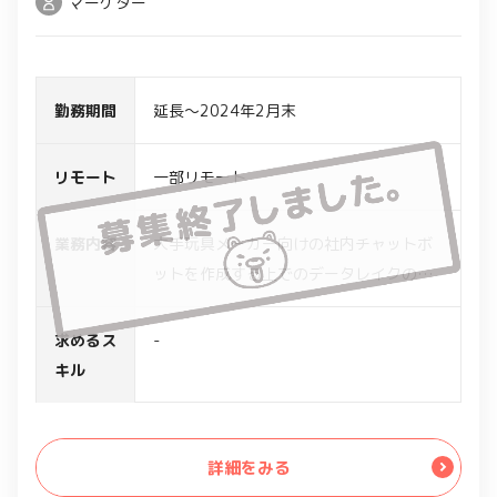
マーケター
勤務期間
延長～2024年2月末
リモート
一部リモート
業務内容
大手玩具メーカー向けの社内チャットボ
ットを作成する上でのデータレイクの構
築
データレイクに蓄積されたデータの活用
求めるス
-
方法とどのような動きを持たせるかの施
キル
策検討
データの集約業務
詳細をみる
具体的な業務の流れ