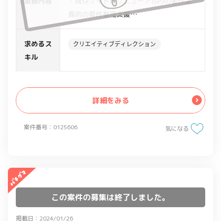
業務内容
・既存サイトのリニューアルPJの要件定
義前の要件整理支援
・既存サイト規模は200ページ程度
・既存サイトに対し、調査、分析、画面
求めるス
クリエイティブディレクション
リスト作成、コンテンツマップ作成、サ
キル
イトマップ作成
・リニューアル方針に沿った新サイトに
対し、ターゲットユーザー情報整理、ユ
詳細をみる
ーザーフロー作成
、コンテンツマップ作成、サイトマップ
案件番号：0125606
気になる
作成、サイト内の基本ナビゲーション設
計、デザインモック用画面の情報設計/UI
整理
・ビジュアルのアウトプットは無し
・想定ツール：Google スプレッドシー
この案件の募集は終了しました。
ト、スライド、ドキュメント、Figma
(Adobe XD)
掲載日：2024/01/26