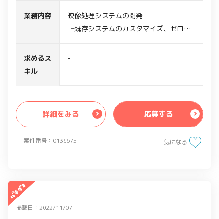
業務内容
映像処理システムの開発
└既存システムのカスタマイズ、ゼロベ
ースの開発両方あり
・AIモデルの作成およびファインチュー
求めるス
-
ニング
キル
・AI、画像、音声処理に関する実装
・論文読解と実装スキルを活かしたPoC
開発
詳細をみる
応募する
・Pyside6を用いたUI設計/実装
・GitHubを用いたチーム開発
案件番号：0136675
気になる
掲載日：2022/11/07