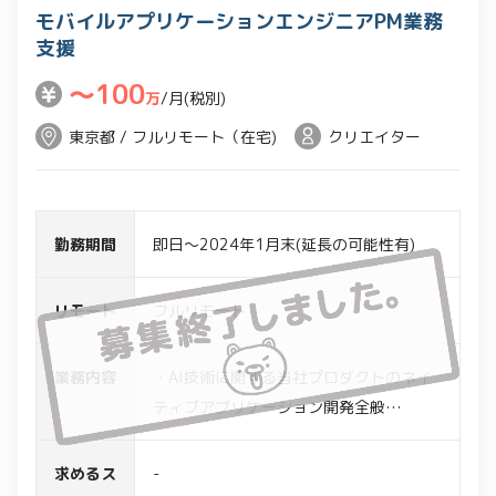
モバイルアプリケーションエンジニアPM業務
支援
〜100
万
/月(税別)
東京都 / フルリモート（在宅)
クリエイター
勤務期間
即日～2024年1月末(延長の可能性有)
リモート
フルリモート
業務内容
・AI技術に関する当社プロダクトのネイ
ティブアプリケーション開発全般
・開発プロジェクトのマネジメント・進
捗管理
求めるス
-