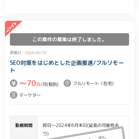
・デザインレビュー（実装後の動作確認
など）
・デザインイメージやモックを用いたユ
ーザーへの仮説検証
この案件の募集は終了しました。
・開発チームのスクラムイベント(MTG)
への参加
掲載日：2024/03/13
・デザインチームのMTGへの参加
SEO対策をはじめとした企画推進/フルリモー
ト
〜70
フルリモート（在宅)
万
/月(税別)
マーケター
勤務期間
即日～2024年6月末日(延長の可能性あ
り)