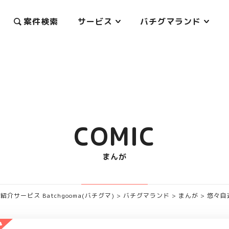
案件検索
サービス
バチグマランド
COMIC
まんが
サービス Batchgooma(バチグマ)
>
バチグマランド
>
まんが
>
悠々自