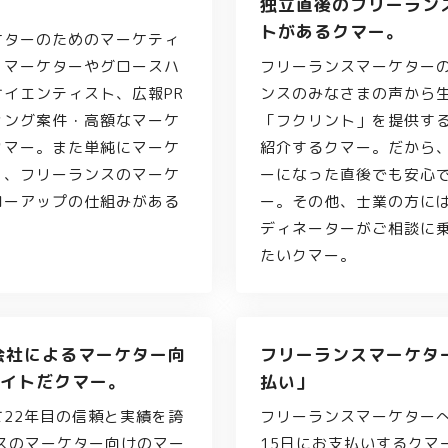
独立直後のフリーラン
トがあるクマー。
ケターのためのマーケティ
。マーケターやグロースハ
フリーランスマーケター
サイエンティスト、広報PR
ンスのみなさまの声から
ィング案件・高額なマーケ
「フクリント」を提供す
クマー。また単純にマーケ
紹介するクマー。だから
く、フリーランスのマーケ
ーになった直後でも安心
ローアップの仕組みがある
ー。その他、士業の方に
ディネーターがご相談に
たいクマー。
会社によるマーケター向
フリーランスマーケタ
イトだクマー。
払い」
て22年目の信頼と実績を誇
フリーランスマーケター
ンスのマーケター向けのマー
15日にお支払いするクマ