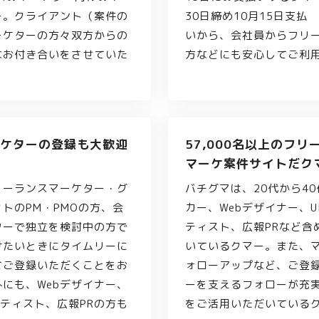
ー。クライアント（案件の
30日締め10月15日支
ーケターの方々双方からの
いから、会社員からフリ
なお付き合いをさせていた
方などにも安心してご利
ケターの登録も大歓迎
57,000名以上のフ
マーケ案件サイトだク
リーランスマーケター・グ
バチグマは、20代から4
トのPM・PMOの方、会
カー、Webデザイナー、U
ターで独立を検討中の方で
ティスト、広報PRなど含め
けたいときにタイムリーに
いているクマー。また、
てご登録いただくことをお
ォローアップなど、ご登
にも、Webデザイナー、
ーを支えるフォローが充
ンティスト、広報PRの方も
をご活用いただいている