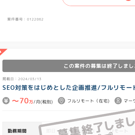
・プロダクト上のライティング
・モックツールによるプロトタイピング
・デザインレビュー（実装後の動作確認
案件番号：0122862
・デザインイメージやモックを用いたユ
・開発チームのスクラムイベント(MTG)
・デザインチームのMTGへの参加
この案件の募集は終了しまし
掲載日：2024/03/13
SEO対策をはじめとした企画推進/フルリモー
〜70
フルリモート（在宅)
マー
万
/月(税別)
勤務期間
即日～2024年6月末日
リモート