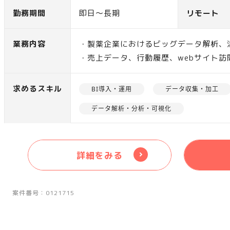
勤務期間
即日～長期
リモート
業務内容
・製薬企業におけるビッグデータ解析、活
・売上データ、行動履歴、webサイト訪
聴履歴の分析
・上記データからの課題抽出、システム要
求めるスキル
BI導入・運用
データ収集・加工
・オフショア開発チームへの開発仕様の
データ解析・分析・可視化
・開発ガバナンス体制の構築
・既存のシステムを適格な状態にアップ
詳細をみる
案件番号：0121715