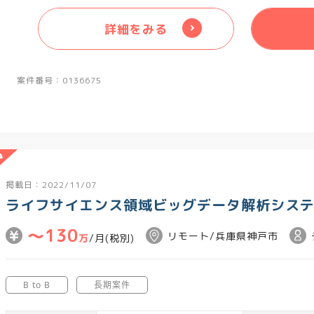
・GitHubを用いたチーム開発
詳細をみる
案件番号：0136675
掲載日：2022/11/07
ライフサイエンス領域ビッグデータ解析システ
〜130
リモート/兵庫県神戸市
万
/月(税別)
B to B
長期案件