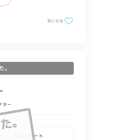
など）
気になる
ーザーへの仮説検証
への参加
た。
ト
ケター
フルリモート