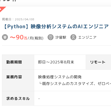
掲載日：2025/04/08
【Python】映像分析システムのAIエンジニ
〜90
汐留駅
エンジニア
万
/月(税別)
勤務期間
即日～2025年8月末
リモート
業務内容
映像処理システムの開発
└既存システムのカスタマイズ、ゼロベ
・AIモデルの作成およびファインチュ
・AI、画像、音声処理に関する実装
求めるスキル
-
・論文読解と実装スキルを活かしたPoC
・Pyside6を用いたUI設計/実装