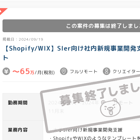
この案件の募集は終了しまし
掲載日：2024/09/19
【Shopify/WIX】SIer向け社内新規事業
ト
〜65
フルリモート
クリエイタ
万
/月(税別)
勤務期間
2024年10月～2024年
リモート
11月末
業務内容
・大手SIer向け新規事業開発支援
・ShopifyやWIXのようなテンプレ