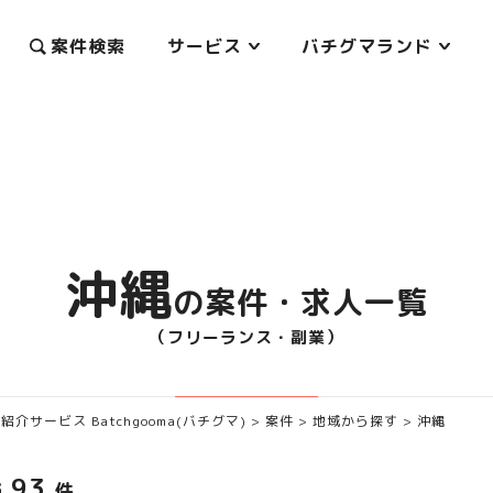
案件検索
サービス
バチグマランド
沖縄
の案件・求人一覧
（フリーランス・副業）
サービス Batchgooma(バチグマ)
>
案件
>
地域から探す
>
沖縄
93
当
件