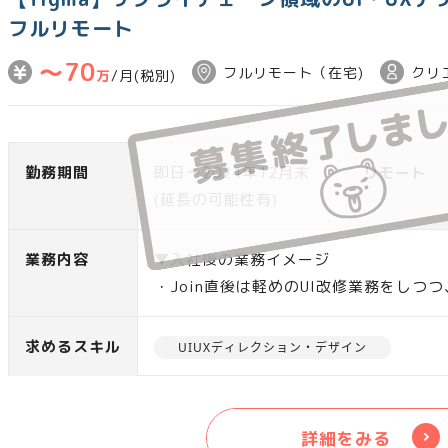
フルリモート
〜70
フルリモート（在宅)
クリ
万
/月(税別)
勤務期間
即日～2024年12月末
リモート
(延長の可能性有)
業務内容
▼入社後の業務イメージ
・Join直後は軽めのUI改修業務をしつ
ャッチアップをしていただきます
▼立ち上がり後お願いしたい主な業務
求めるスキル
UIUXディレクション・デザイン
・ユーザーの業務ヒアリング(PdMと協働
・Figmaを使ったUIデザイン（情報設
・エンジニアとの仕様調整
詳細をみる