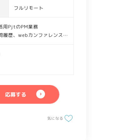
フルリモート
用PjtのPM業務
問履歴、webカンファレンス視
件定義、WBS作成
説明、スケジュール管理
グレード
応募する
気になる