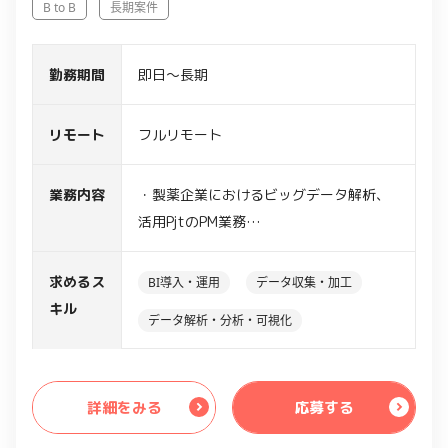
B to B
長期案件
勤務期間
即日～長期
リモート
フルリモート
業務内容
・製薬企業におけるビッグデータ解析、
活用PjtのPM業務
・売上データ、行動履歴、webサイト訪
問履歴、webカンファレンス視聴履歴の
求めるス
BI導入・運用
データ収集・加工
分析
キル
データ解析・分析・可視化
・上記データからの課題抽出、システム
要件定義、WBS作成
・オフショア開発チームへの開発仕様の
詳細をみる
応募する
説明、スケジュール管理
・開発ガバナンス体制の構築