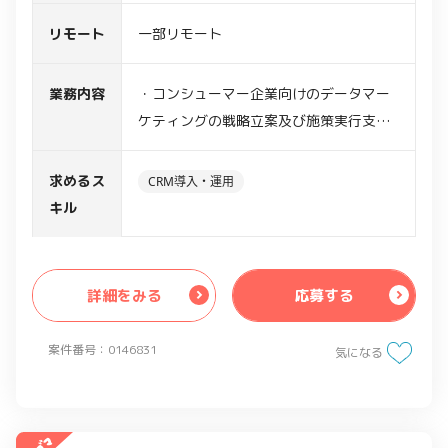
リモート
一部リモート
業務内容
・コンシューマー企業向けのデータマー
ケティングの戦略立案及び施策実行支援
・データマーケティングや、CRM等を活
用した分析の提案
求めるス
CRM導入・運用
・エンドとの折衝、課題整理、分析の企
キル
画策定、プロジェクトの概要設計の推進
等
詳細をみる
応募する
案件番号：0146831
気になる