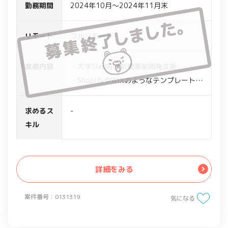
勤務期間
2024年10月～2024年11月末
リモート
フルリモート
業務内容
・大手SIer向け新規事業開発支援
・ShopifyやWIXのようなテンプレートを
持つサービスのサイトを使い、標準機能
の設定をした上でPoCを実施
求めるス
-
キル
詳細をみる
案件番号：0131319
気になる