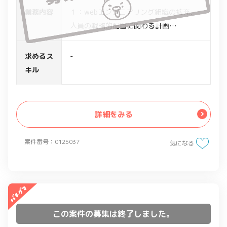
業務内容
１：webエンジニアリング組織の拡充、
人員の戦略的配置に関わる計画
２：IT専門職(社員/業務委託)の採用スキ
ームの立ち上げ
求めるス
-
３：IT専門職の評価精度の確立
キル
４：その他webエンジニアリング組織に
関する環境整備、広報などの支援
詳細をみる
案件番号：0125037
気になる
この案件の募集は終了しました。