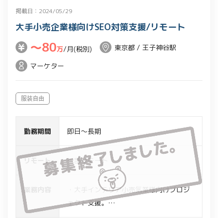
への参加
掲載日：2024/05/29
・デザインチームのMTGへの参加
大手小売企業様向けSEO対策支援/リモート
〜80
東京都 / 王子神谷駅
万
/月(税別)
マーケター
服装自由
勤務期間
即日～長期
リモート
一部リモート
業務内容
・大手インテリア小売気業様向けプロジ
ェクト支援。
・現在、情シス部門にてSEO業務にあた