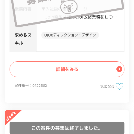
業務内容
▼入社後の業務イメージ
・Join直後は軽めのUI改修業務をしつ
つ、プロダクトやドメインのキャッチア
ップをしていただきます
求めるス
UIUXディレクション・デザイン
▼立ち上がり後お願いしたい主な業務
キル
・ユーザーの業務ヒアリング(PdMと協働)
・Figmaを使ったUIデザイン（情報設
計、インタラクションデザイン）
詳細をみる
・エンジニアとの仕様調整
・プロダクト上のライティング
案件番号：0122862
気になる
・モックツールによるプロトタイピング
・デザインレビュー（実装後の動作確認
など）
・デザインイメージやモックを用いたユ
ーザーへの仮説検証
この案件の募集は終了しました。
・開発チームのスクラムイベント(MTG)