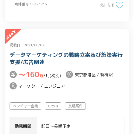
案件番号：0121715
・既存のシステムを適格な状態にアップ
気になる
グレード
掲載日：2021/08/02
データマーケティングの戦略立案及び施策実行
支援/広告関連
〜160
東京都港区 / 新橋駅
万
/月(税別)
マーケター / エンジニア
ベンチャー企業
B to B
長期案件
勤務期間
即日～長期予定