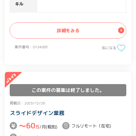
・商談(アポイント)の獲得
キル
・架電の質(トークスクリプトや架電する
時間など)の検証と見直し
・チームとしての戦略立案と実行
詳細をみる
案件番号：0124083
気になる
この案件の募集は終了しました。
掲載日：2023/12/26
スライドデザイン業務
〜60
フルリモート（在宅)
万
/月(税別)