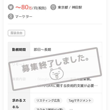
〜80
東京都 / 神田駅
万
/月(税別)
マーケター
服装自由
勤務期間
即日～長期
リモート
一部リモート
業務内容
・Google Analyticsの運用支援業務。
・GTM/GA4に関する技術的支援が必要な
状況。
・タグ、トリガー、変数の関係性、各役
求めるス
リスティング広告
Tagマネジメント
割についての理解をし、記述に対して正
キル
アクセス解析(GA等)