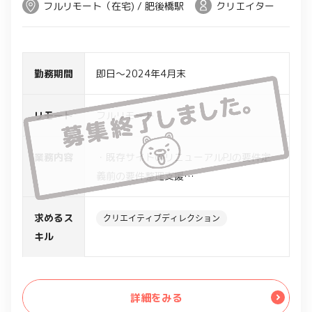
フルリモート（在宅) / 肥後橋駅
クリエイター
勤務期間
即日～2024年4月末
リモート
フルリモート
業務内容
・既存サイトのリニューアルPJの要件定
義前の要件整理支援
・既存サイト規模は200ページ程度
・既存サイトに対し、調査、分析、画面
求めるス
クリエイティブディレクション
リスト作成、コンテンツマップ作成、サ
キル
イトマップ作成
・リニューアル方針に沿った新サイトに
対し、ターゲットユーザー情報整理、ユ
詳細をみる
ーザーフロー作成