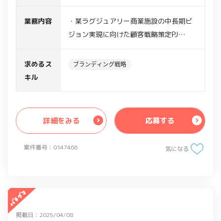
業務内容
・某ラグジュアリー商業施設の中長期ビ
ジョン実現に向けた顧客戦略策定PJ
・既存ビジョンの検証型リサーチ＋戦略
具体化
求めるス
ブランディング戦略
・ベンダー側のプロジェクトマネージャ
キル
ー（PM）として参画
・進捗・スケジュール・課題・稼働実績
管理などのプロジェクト管理全般業務
詳細をみる
応募する
・クライアントとのリレーションシップ
マネジメント
案件番号：0147466
気になる
・各種会議体（デイリー／週次チェック
イン、月次進捗報告、ステコミ）の運営
・Strategy／CS／XDチームの連携促
進・スケジュール調整
・成果物（リサーチ報告、戦略骨子、経
掲載日：2025/04/08
営会議資料等）の品質・納期管理