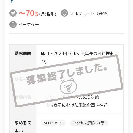
ト
〜70
フルリモート（在宅)
万
/月(税別)
マーケター
勤務期間
即日～2024年6月末日(延長の可能性あ
り)
リモート
フルリモート
業務内容
・グループ会社全体のSEO対策
・上位表示にむけた施策企画～推進
求めるス
SEO・MEO
アクセス解析(GA等)
キル