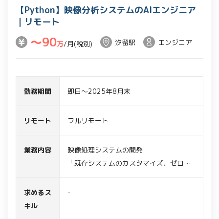
【Python】映像分析システムのAIエンジニア
・リサーチ／インタビューの対象決定、
｜リモート
日時調整、実施支援
〜90
汐留駅
エンジニア
万
/月(税別)
勤務期間
即日～2025年8月末
リモート
フルリモート
業務内容
映像処理システムの開発
└既存システムのカスタマイズ、ゼロベ
ースの開発両方あり
・AIモデルの作成およびファインチュー
求めるス
-
ニング
キル
・AI、画像、音声処理に関する実装