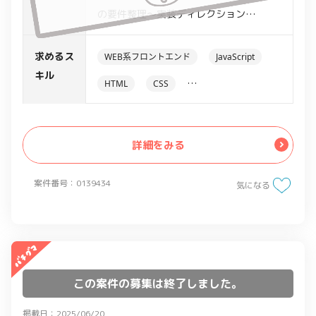
の要件整理〜実装ディレクション
・Adobe TargetによるA/Bテスト設計・
運用管理
求めるス
WEB系フロントエンド
JavaScript
・Adobe Data Collectionのタグ設計お
キル
HTML
CSS
よび効果検証レポート作成
・Webサイト改善提案と制作ディレクシ
アクセス解析ツール
ョン
Adobe Analytics
詳細をみる
・社内外関係者調整およびターゲティン
グ施策設計
案件番号：0139434
気になる
この案件の募集は終了しました。
掲載日：2025/06/20