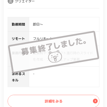
クリエイター
勤務期間
即日～
リモート
フルリモート
業務内容
提案時やプロジェクト進行時のスライド
を作成・ブラッシュアップ業務
- 提案、プロジェクト進行スライドの作
成
求めるス
-
- PMチーム/PMOチームのアシスタント
キル
詳細をみる