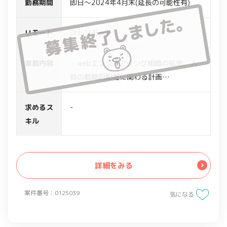
勤務期間
即日～2024年4月末(延長の可能性有)
リモート
フルリモート
業務内容
・webエンジニアリング組織の拡充、人
員の戦略的配置に関わる計画
・IT専門職(社員/業務委託)の採用スキー
ムの立ち上げ
求めるス
-
・IT専門職の評価精度の確立
キル
・その他webエンジニアリング組織に関
する環境整備、広報などの支援
詳細をみる
案件番号：0125039
気になる