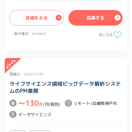
・論文読解と実装スキルを活かしたPoC
開発
詳細をみる
応募する
・Pyside6を用いたUI設計/実装
・GitHubを用いたチーム開発
案件番号：0136675
気になる
掲載日：2022/11/07
ライフサイエンス領域ビッグデータ解析システ
ムのPM業務
〜130
リモート/兵庫県神戸市
万
/月(税別)
データサイエンス