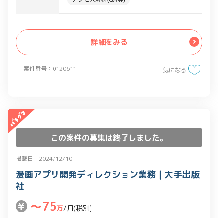
しい記述か判断を頂く。
・GAのプロパティ、ビューの関係性につ
WEB系フロントエンド
JavaScript
いての理解をし、UAの各操作を行って頂
HTML
アクセス解析ツール
詳細をみる
く。
Google Analytics
・GA4のレポート抽出操作（ディメンシ
案件番号：0120611
ョン・指標の関係性、内容理解、セグメ
気になる
ントの条件設定を行う。
・GA4計測におけるWEB・アプリ・
WEBviewの計測。
・フロント画面にてデベロッパーツール
の要素、コンソールやネットワークを確
この案件の募集は終了しました。
認し、
掲載日：2024/12/10
施策やタグの発火が正常に稼働してい
漫画アプリ開発ディレクション業務｜大手出版
るかエラーが生じているかなどの確認を
社
実施。
〜75
万
/月(税別)