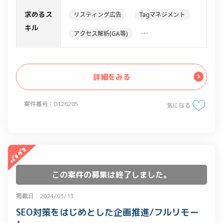
る内部施策を実施中。
求めるス
リスティング広告
Tagマネジメント
・下記における概念理解及び設定や運用
キル
アクセス解析(GA等)
の実施をお願いしたい。
・Google Search Console : webサイト
WEB系フロントエンド
JavaScript
SEO最適化ツール
HTML
アクセス解析ツール
詳細をみる
・Google Lighthouse : webサイト評価
Google Analytics
ツール
案件番号：0126285
・Core web vitals : webサイト評価指標
気になる
・各評価改善に向けて、自ら対策できる
(エンジニアリングスキル)が必要。
この案件の募集は終了しました。
掲載日：2024/03/13
SEO対策をはじめとした企画推進/フルリモー