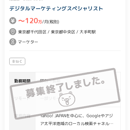
デジタルマーケティングスペシャリスト
〜120
万
/月(税別)
東京都千代田区 / 東京都中央区 / 大手町駅
マーケター
B to C
勤務期間
即日～長期
リモート
一部リモート
業務内容
Yahoo! JAPANを中心に、Googleやアジ
ア太平洋地域のローカル検索チャネルｍ