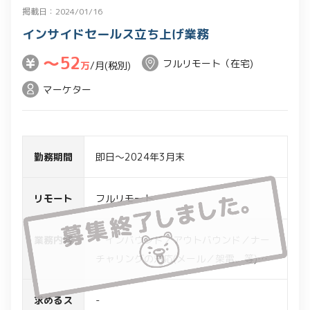
掲載日：2024/01/16
インサイドセールス立ち上げ業務
〜52
フルリモート（在宅)
万
/月(税別)
マーケター
勤務期間
即日～2024年3月末
リモート
フルリモート
業務内容
・インバウンド／アウトバウンド／ナー
チャリングの対応(メール／架電、等)
・サービス説明およびニーズヒアリング
・対象顧客の調査
求めるス
-