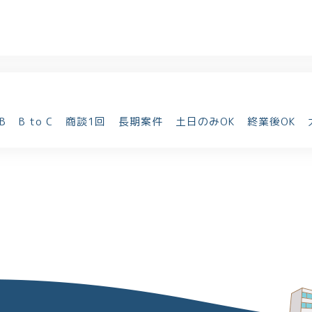
 B
B to C
商談1回
長期案件
土日のみOK
終業後OK