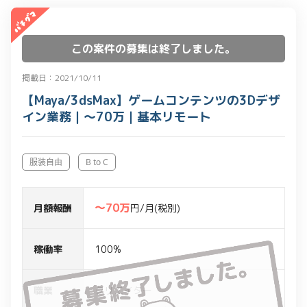
この案件の募集は終了しました。
掲載日：2021/10/11
【Maya/3dsMax】ゲームコンテンツの3Dデザ
イン業務｜～70万｜基本リモート
服装自由
B to C
〜70万
月額報酬
円/月(税別)
稼働率
100%
職業
クリエイター