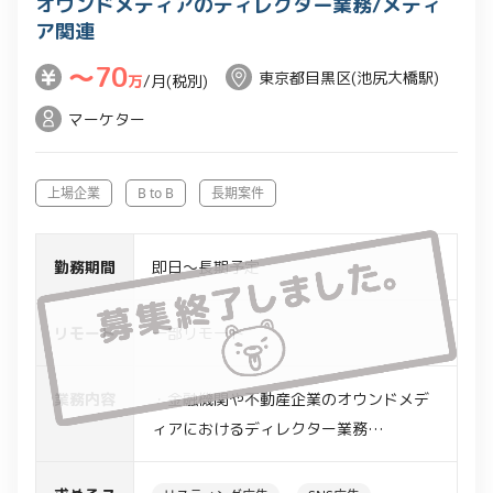
オウンドメディアのディレクター業務/メディ
ア関連
〜70
東京都目黒区(池尻大橋駅)
万
/月(税別)
マーケター
上場企業
B to B
長期案件
勤務期間
即日～長期予定
リモート
一部リモート
業務内容
・金融機関や不動産企業のオウンドメデ
ィアにおけるディレクター業務
・記事の進行管理,クライアントの課題・
要望の確認