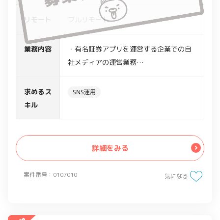
リモート
フルリモート
業務内容
・有名証券アプリを運営する企業での自
社メディアの運営業務
・コンテンツ企画、編成
・制作ディレクション
求めるス
SNS運用
・メルマガ/SNS運営
キル
・お客様へのお知らせ文書の作成、掲
載、配信
詳細をみる
案件番号：0107010
気になる