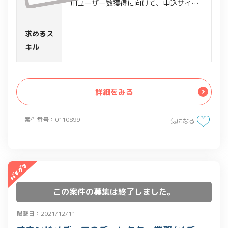
用ユーザー数獲得に向けて、申込サイト
の充実化
・サービスの申込サイト画面の課題や要
求めるス
-
件のとりまとめ
キル
・UI(画面・メール)の仕様管理
・製造ベンダー等の委託先に開発、改
善、改修指示をWebディレクター担当と
詳細をみる
して実施
・各所と連携し、技術的な知見や、UI・
案件番号：0110899
気になる
UX経験を駆使し、実現性、申込サイトの
画面、機能面の利便性向上、充実化の支
援
この案件の募集は終了しました。
掲載日：2021/12/11