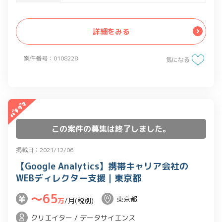
1. 既存媒体の開発ディレクション：
Google Analytics
社内の主幹部門の「やりたいこと」を実
詳細をみる
現性を考慮したうえ、ワイヤーフレーム
と簡易要件定義書へ落とし込みます。場
案件番号：0108228
合によっては代替案の提示を行います。
気になる
また、開発ベンダーへの発注依頼管理、
開発案件の進捗管理、品質向上などの開
発ディレクション管理全般を含みます。
コードは書けなくても、プログラムやDB
の原理の理解レベルがあれば問題ありま
この案件の募集は終了しました。
せん。
掲載日：2021/12/06
【Google Analytics】携帯キャリア会社の
2.新規媒体の開発ディレクション
WEBディレクター支援｜東京都
新規サービスの立ち上げの開発ディレク
ションを担当していただきます。
〜65
東京都
万
/月(税別)
主幹部門の「やりたいこと」を簡易要件
クリエイター / データサイエンス
定義へ落とし込み、開発ベンダー管理・