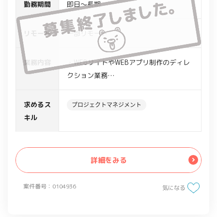
勤務期間
即日～長期
リモート
一部リモート
業務内容
・WEBサイトやWEBアプリ制作のディレ
クション業務
・顧客へ要望のヒアリング
・顧客へ企画提案
求めるス
プロジェクトマネジメント
・資料作成
キル
・最大10名程のマネージメント業務
・WBS作成
詳細をみる
案件番号：0104936
気になる