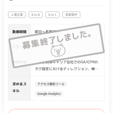
進捗管理、主幹部門との調整、など開発
ディレクション管理全般を含みます。コ
上場企業
B to B
B to C
長期案件
ードは書けなくても、プログラムやDBの
原理の理解レベルがあれば問題ありませ
勤務期間
即日～長期予定
ん。
リモート
-
業務内容
・大手携帯キャリア会社でのGA/GTMの
タグ設定におけるディレクション、検証
業務
・広告タグやツールのタグ導入における
求めるス
アクセス解析ツール
クライアント社員との調整や定期的な画
キル
Google Analytics
面追加などサイトの改修が発生するの
で、どのような改修なのかを把握し、GA
でデータ取得できるように進行管理（実