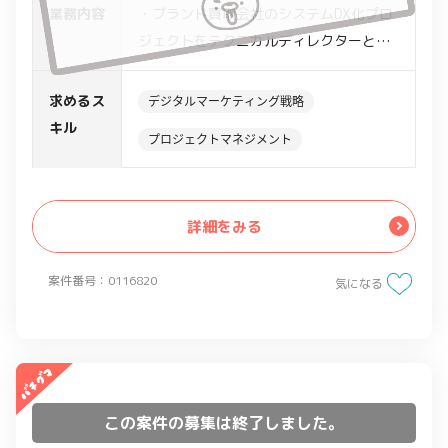
業務内容
・ブランド買取会社のシステムDX化プロ
ジェクトをテクニカルディレクターとし
て参画
・工程は分析・調査、要件定義、企画、
求めるス
デジタルマーケティング戦略
設計
キル
プロジェクトマネジメント
詳細をみる
案件番号：0116820
気になる
この案件の募集は終了しました。