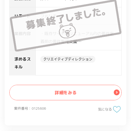
リモート
フルリモート
業務内容
・既存サイトのリニューアルPJの要件定
義前の要件整理支援
・既存サイト規模は200ページ程度
・既存サイトに対し、調査、分析、画面
求めるス
クリエイティブディレクション
リスト作成、コンテンツマップ作成、サ
キル
イトマップ作成
・リニューアル方針に沿った新サイトに
対し、ターゲットユーザー情報整理、ユ
詳細をみる
ーザーフロー作成
、コンテンツマップ作成、サイトマップ
案件番号：0125606
気になる
作成、サイト内の基本ナビゲーション設
計、デザインモック用画面の情報設計/UI
整理