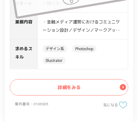
リモート
一部リモート
業務内容
・金融メディア運営におけるコミュニケ
ーション設計／デザイン／マークアップ
のディレクション
・新たな価値創造のためのアドクリエイ
求めるス
デザイン系
Photoshop
ティブ等の提案や議論等
キル
Illustrator
詳細をみる
案件番号：0106983
気になる