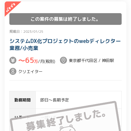
・ビジュアルのアウトプットは無し
・想定ツール：Google スプレッドシー
この案件の募集は終了しました。
ト、スライド、ドキュメント、Figma
(Adobe XD)
掲載日：2023/01/25
システムDX化プロジェクトのwebディレクター
業務/小売業
〜65
東京都千代田区 / 神田駅
万
/月(税別)
クリエイター
勤務期間
即日～長期予定
リモート
一部リモート