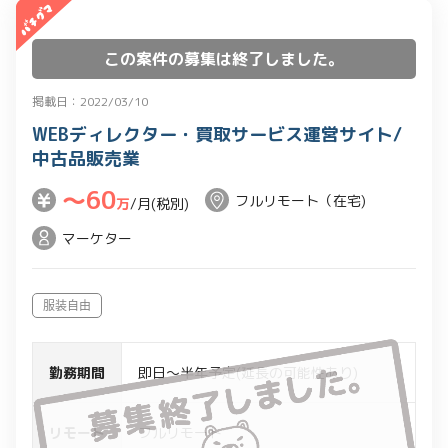
実施
・コンペ案件や運用改善提案など、営業
この案件の募集は終了しました。
提案業務
・プロデューサーと連携して、新規案件
掲載日：2022/03/10
受注に繋がる企画立案や提案書作成
WEBディレクター・買取サービス運営サイト/
・提案用のデザインやモック作成の制作
中古品販売業
ディレクション
〜60
フルリモート（在宅)
万
/月(税別)
マーケター
服装自由
勤務期間
即日～半年予定(延長の可能性あり)
リモート
フルリモート