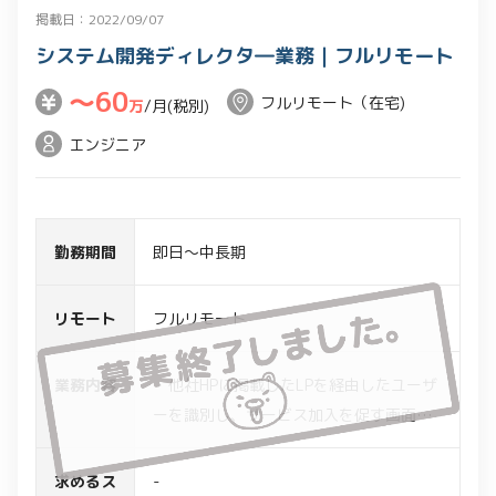
掲載日：2022/09/07
システム開発ディレクタ―業務｜フルリモート
〜60
フルリモート（在宅)
万
/月(税別)
エンジニア
勤務期間
即日～中長期
リモート
フルリモート
業務内容
・他社HPに掲載したLPを経由したユーザ
ーを識別し、サービス加入を促す画面表
示を行うシステムの開発ディレクター業
務
求めるス
-