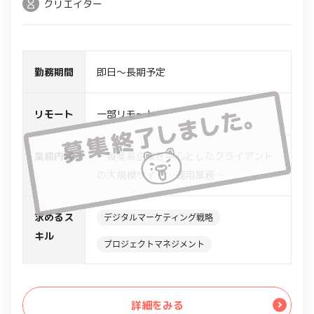
クリエイター
勤務期間
即日～長期予定
リモート
一部リモート
業務内容
・製薬系企業を中心としたクライアント
の大規模サイト・運用業務
・CMS移管に伴う各種業務
・制作ディレクション業務 （要件定
求めるス
デジタルマーケティング戦略
義、会議進行、ワイヤー作成、SEO提
キル
プロジェクトマネジメント
案、公開作業 等）
・上記案件のスケジュール管理・外注管
理等の管理業務 等
詳細をみる