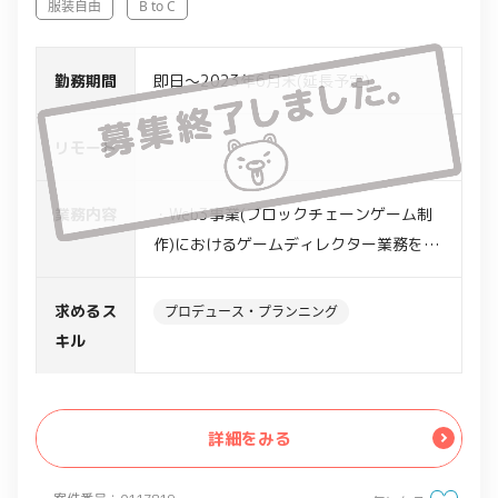
服装自由
B to C
勤務期間
即日～2023年6月末(延長予定)
リモート
-
業務内容
・Web3事業(ブロックチェーンゲーム制
作)におけるゲームディレクター業務を担
当
・ブロックチェーンゲーム新規開発、運
求めるス
プロデュース・プランニング
用における企画仕様全般の取り仕切り、
キル
パラメーター設計のディレクション対応
・IP版元との事業折衝(※場合による)
・クリエイティブ、エンジニアとの連携
詳細をみる
・プロダクトスケジュール設計と運用
・企画タスク全般に関する仕様策定業務