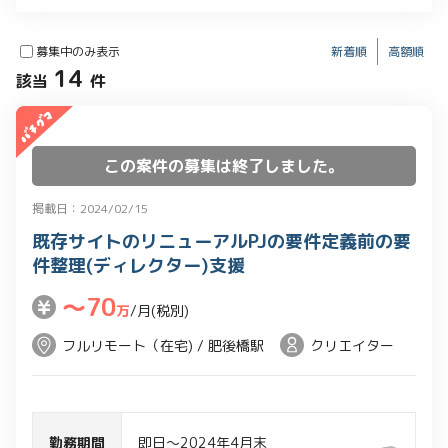
募集中のみ表示
新着順
高額順
14
該当
件
この案件の募集は終了しました。
掲載日：2024/02/15
既存サイトのリニューアルPJの要件定義前の要
件整理(ディレクター)支援
〜70
万
/月(税別)
フルリモート（在宅) / 肥後橋駅
クリエイター
勤務期間
即日～2024年4月末