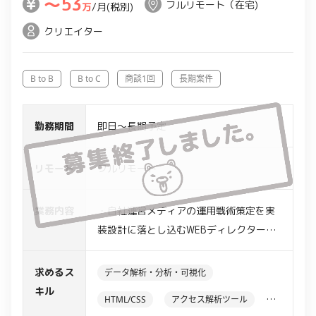
〜53
フルリモート（在宅)
万
/月(税別)
クリエイター
B to B
B to C
商談1回
長期案件
勤務期間
即日～長期予定
リモート
フルリモート
業務内容
・自社運営メディアの運用戦術策定を実
装設計に落とし込むWEBディレクター業
務
業務は下記1.2どちらか、または両方を担
求めるス
データ解析・分析・可視化
当いただく場合があります。
キル
HTML/CSS
アクセス解析ツール
【具体的な業務内容】