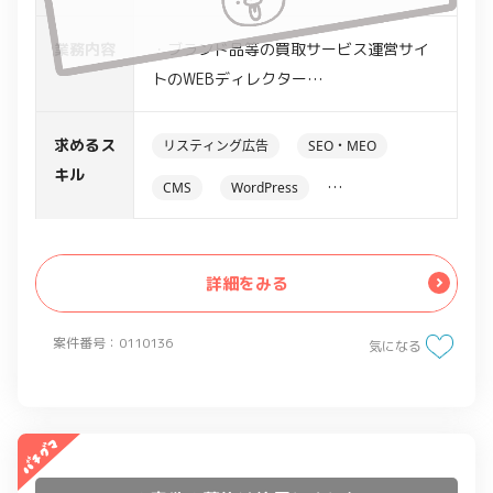
業務内容
・ブランド品等の買取サービス運営サイ
トのWEBディレクター
・SEO対策(数字の解析、施策の考案等)
・社内、社外の調整業務
求めるス
リスティング広告
SEO・MEO
キル
CMS
WordPress
アクセス解析ツール
Google Analytics
詳細をみる
案件番号：0110136
気になる