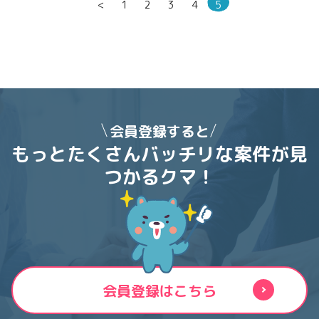
<
1
2
3
4
5
会員登録すると
もっとたくさんバッチリな案件が
見
つかるクマ！
会員登録はこちら