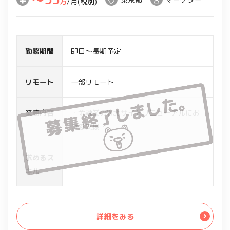
万
/月(税別)
勤務期間
即日～長期予定
リモート
一部リモート
業務内容
・金融業のWebサイトリニューアルにお
ける支援
・個別チームの一員として、クライアン
トとの仕様調整、メンバーのディレクシ
求めるス
-
ョン等で案件実施をサポート
キル
詳細をみる