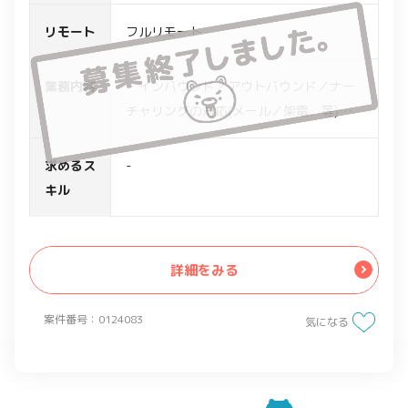
リモート
フルリモート
業務内容
・インバウンド／アウトバウンド／ナー
チャリングの対応(メール／架電、等)
・サービス説明およびニーズヒアリング
・対象顧客の調査
求めるス
-
・商談(アポイント)の獲得
キル
・架電の質(トークスクリプトや架電する
時間など)の検証と見直し
・チームとしての戦略立案と実行
詳細をみる
案件番号：0124083
気になる