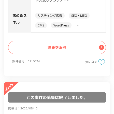
トのSEOプランナー
・SEO対策(数字の解析、施策の考案等)
・チーム体制での運営
求めるス
リスティング広告
SEO・MEO
キル
CMS
WordPress
アクセス解析ツール
Google Analytics
詳細をみる
案件番号：0110134
気になる
この案件の募集は終了しました。
掲載日：2022/08/12