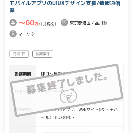
モバイルアプリのUIUXデザイン支援/情報通信
業
〜60
東京都港区 / 品川駅
万
/月(税別)
マーケター
商談1回
長期案件
勤務期間
即日～長期予定
リモート
一部リモート
業務内容
・モバイルアプリ、Webサイト(PC・モバ
イル）UIUX制作
・Prototype作成