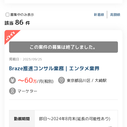
募集中のみ表示
新着順
高額順
86
該当
件
この案件の募集は終了しました。
掲載日：2023/09/25
Braze推進コンサル業務｜エンタメ業界
〜60
東京都品川区 / 大崎駅
万
/月(税別)
マーケター
勤務期間
即日～2024年8月末(延長の可能性あり)