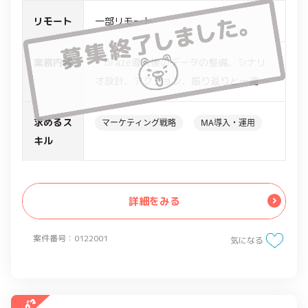
リモート
一部リモート
業務内容
・Braze導入後のデータの整備、シナリ
オ設計、アクション、振り返りと一連の
設計・推進業務のリード
・Brazeを有効活用したマーケティング
求めるス
マーケティング戦略
MA導入・運用
活動の推進
キル
詳細をみる
案件番号：0122001
気になる