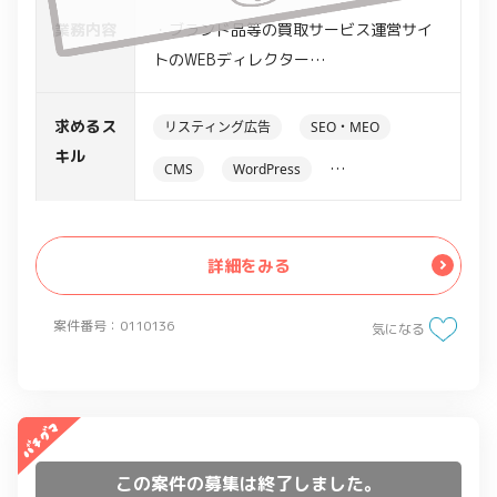
業務内容
・ブランド品等の買取サービス運営サイ
トのWEBディレクター
・SEO対策(数字の解析、施策の考案等)
・社内、社外の調整業務
求めるス
リスティング広告
SEO・MEO
キル
CMS
WordPress
アクセス解析ツール
Google Analytics
詳細をみる
案件番号：0110136
気になる
この案件の募集は終了しました。