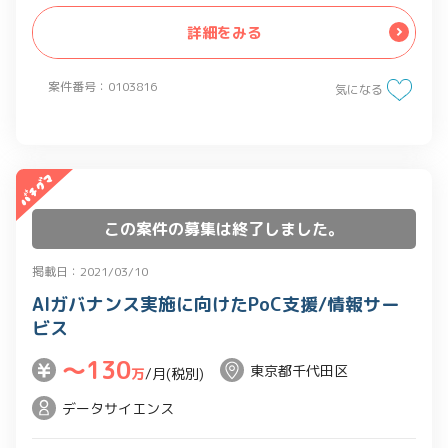
テム化検討
詳細をみる
・各種ツール実装後の運用設計
・各国グループ企業の担当者への英語で
案件番号：0103816
の要件ヒアリング
気になる
この案件の募集は終了しました。
掲載日：2021/03/10
AIガバナンス実施に向けたPoC支援/情報サー
ビス
〜130
東京都千代田区
万
/月(税別)
データサイエンス