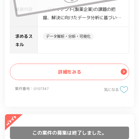
業務内容
・クライアント(製薬企業)の課題の把
握、解決に向けたデータ分析に基づいた
コンサルテーション業務
・上記におけるアンケート関連システム
求めるス
データ解析・分析・可視化
導入サポート業務
キル
詳細をみる
案件番号：0107347
気になる
この案件の募集は終了しました。