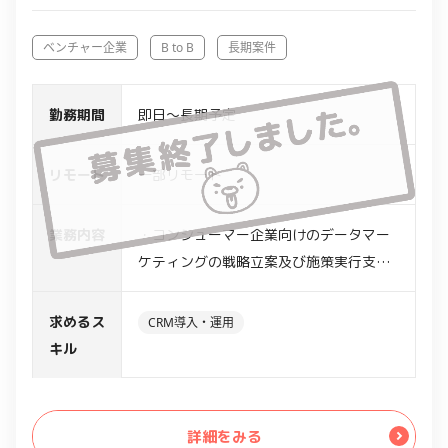
ベンチャー企業
B to B
長期案件
勤務期間
即日～長期予定
リモート
一部リモート
業務内容
・コンシューマー企業向けのデータマー
ケティングの戦略立案及び施策実行支援
・データマーケティングや、CRM等を活
用した分析の提案
求めるス
CRM導入・運用
・エンドとの折衝、課題整理、分析の企
キル
画策定、プロジェクトの概要設計の推進
等
詳細をみる