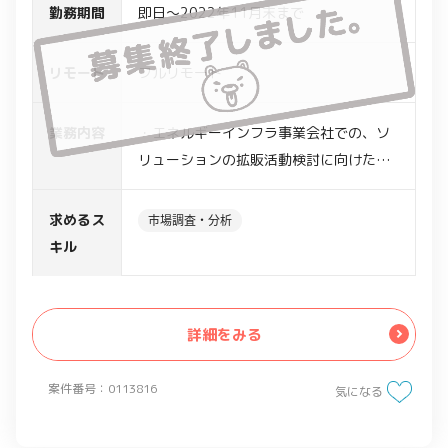
勤務期間
即日～2022年11月末まで
リモート
フルリモート
業務内容
・エネルギーインフラ事業会社での、ソ
リューションの拡販活動検討に向けた調
査分析支援
・現状分析や市場調査を通じた、電力セ
求めるス
市場調査・分析
グメント内での見込み顧客拡大に関する
キル
調査など
・出資先企業との提携後、当初の想定よ
りも拡販ができていないことが課題感
詳細をみる
案件番号：0113816
気になる