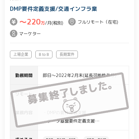
DMP要件定義支援/交通インフラ業
〜220
フルリモート（在宅)
万
/月(税別)
マーケター
上場企業
B to B
長期案件
勤務期間
即日～2022年2月末(延長可能性あり)
リモート
フルリモート
業務内容
・DMPの要件定義支援
・データ基盤要件定義支援
・メール配信システム要件定義