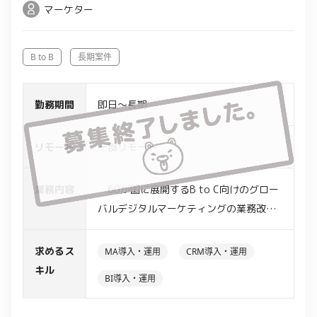
マーケター
B to B
長期案件
勤務期間
即日〜長期
リモート
一部リモート
業務内容
・60か国に展開するB to C向けのグロー
バルデジタルマーケティングの業務改善
対応
・ECサイトへのチャットボット導入、導
求めるス
MA導入・運用
CRM導入・運用
線獲得ツールの選定等を顧客要望に合わ
キル
BI導入・運用
せて検討
・サイトへの各種ツール実装に係るシス