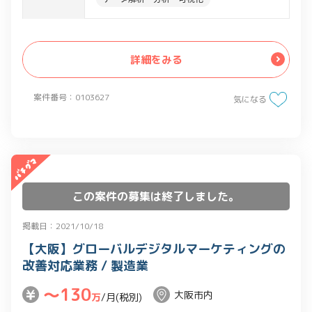
・上記データからの課題抽出、システム
要件定義、WBS作成
・オフショア開発チームへの開発仕様の
詳細をみる
説明、スケジュール管理
・開発ガバナンス体制の構築
案件番号：0103627
・既存のシステムを適格な状態にアップ
気になる
グレード
この案件の募集は終了しました。
掲載日：2021/10/18
【大阪】グローバルデジタルマーケティングの
改善対応業務 / 製造業
〜130
大阪市内
万
/月(税別)