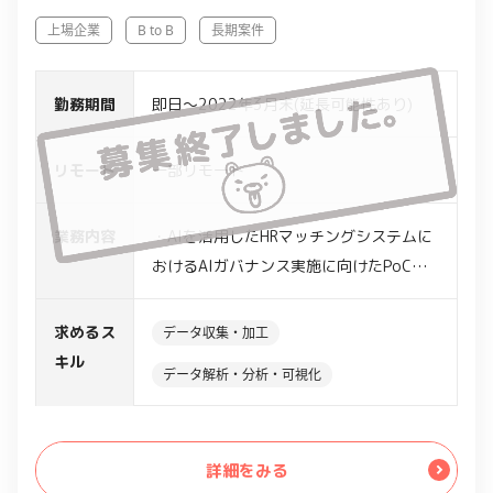
上場企業
B to B
長期案件
勤務期間
即日～2022年3月末(延長可能性あり)
リモート
一部リモート
業務内容
・AIを活用したHRマッチングシステムに
おけるAIガバナンス実施に向けたPoC実
施支援
・上記設計と分析実施
求めるス
データ収集・加工
キル
データ解析・分析・可視化
詳細をみる