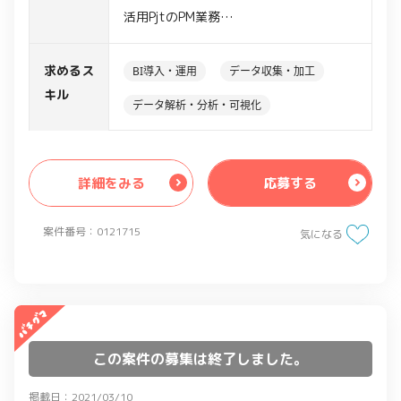
活用PjtのPM業務
・売上データ、行動履歴、webサイト訪
問履歴、webカンファレンス視聴履歴の
求めるス
BI導入・運用
データ収集・加工
分析
キル
データ解析・分析・可視化
・上記データからの課題抽出、システム
要件定義、WBS作成
・オフショア開発チームへの開発仕様の
詳細をみる
応募する
説明、スケジュール管理
・開発ガバナンス体制の構築
案件番号：0121715
・既存のシステムを適格な状態にアップ
気になる
グレード
この案件の募集は終了しました。
掲載日：2021/03/10