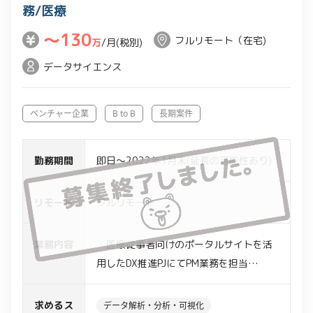
務/医療
〜130
フルリモート（在宅)
万
/月(税別)
データサイエンス
ベンチャー企業
B to B
長期案件
勤務期間
即日～2022年1月末(延長の可能性あり)
リモート
フルリモート
業務内容
・医療従事者向けのポータルサイトを活
用したDX推進PJにてPM業務を担当
・以下業務を実施
-KPI設計
求めるス
データ解析・分析・可視化