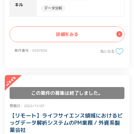
-課題、改善施策仮説構築
キル
データ分析
-アンケートを元にデータ分析、資料作
成を行い報告
-メンバーの進捗管理
詳細をみる
案件番号：0107550
気になる
この案件の募集は終了しました。
掲載日：2022/11/07
【リモート】ライフサイエンス領域におけるビ
ッグデータ解析システムのPM業務 / 外資系製
薬会社