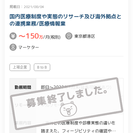
掲載日：2021/08/04
国内医療制度や実態のリサーチ及び海外拠点と
の連携業務/医療情報業
〜150
東京都港区
万
/月(税別)
マーケター
上場企業
B to B
勤務期間
即日～2022年1月末(延長可能性あり)
リモート
フルリモート
業務内容
・海外との医療制度や診療実態の違いを
踏まえた、フィージビリティの確認やリ