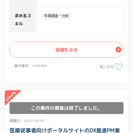
サーチ仕様を調整
・国内の診療・アンケート実態等を海外
求めるス
市場調査・分析
拠点に発信し、事業促進をサポート
キル
詳細をみる
案件番号：0105983
気になる
この案件の募集は終了しました。
掲載日：2021/10/30
医療従事者向けポータルサイトのDX推進PM業