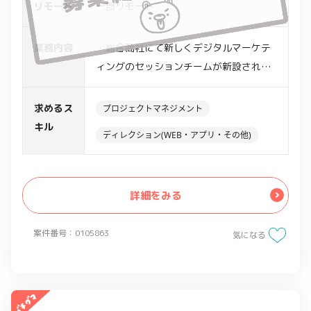
リモート
一部リモート
業務内容
・総合商社にて新しくデジタルマーケテ
ィングのセッションチームが新設される
・セッションチームの一員としてWEBサ
イトの改修に伴い開発ディレクションを
求めるス
プロジェクトマネジメント
行う
キル
ディレクション(WEB・アプリ・その他)
・各事業部からのコンテンツのヒアリン
グ～開発管理までの一連の流れを担当
・クリエイター達を統括、開発管理等・
詳細をみる
WEBディレクションの経験のある方
・チームを団結させるリーダーシップ
案件番号：0105863
気になる