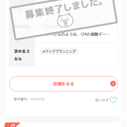
リモート
一部リモート
業務内容
・広告設計プランニング
-ノバセルのような、CMの視聴データ
活用が出来るようなツールを作成検討
現在Web広告知見のある方はいるが、
求めるス
メディアプランニング
CM知見ののメディアプランにングに詳し
キル
い方がいない状態
詳細をみる
案件番号：0107723
気になる