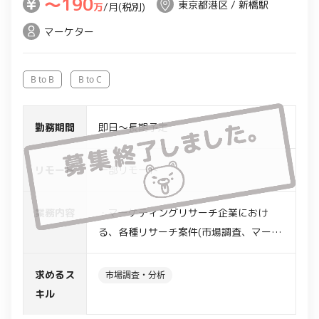
〜190
東京都港区 / 新橋駅
万
/月(税別)
マーケター
B to B
B to C
勤務期間
即日～長期予定
リモート
一部リモート
業務内容
・マーケティングリサーチ企業におけ
る、各種リサーチ案件(市場調査、マーケ
ット調査、分析など)の推進及び取りまと
め
求めるス
市場調査・分析
・各案件の業務設計及びメンバーフォロ
キル
ー、クライアントとのディスカッション