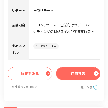
リモート
一部リモート
業務内容
・コンシューマー企業向けのデータマー
ケティングの戦略立案及び施策実行支援
・データマーケティングや、CRM等を活
用した分析の提案
求めるス
CRM導入・運用
・エンドとの折衝、課題整理、分析の企
キル
画策定、プロジェクトの概要設計の推進
等
詳細をみる
応募する
案件番号：0146831
気になる