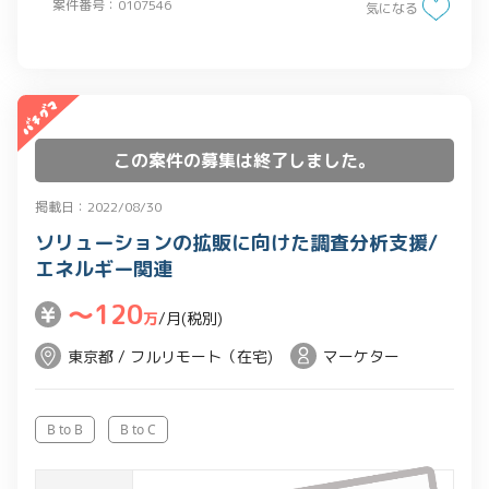
案件番号：0107546
気になる
・今後の改善/拡張計画の立案
この案件の募集は終了しました。
掲載日：2022/08/30
ソリューションの拡販に向けた調査分析支援/
エネルギー関連
〜120
万
/月(税別)
東京都 / フルリモート（在宅)
マーケター
B to B
B to C