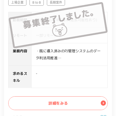
上場企業
B to B
長期案件
勤務期間
即日～2022年3月末(延長可能性あり)
リモート
一部リモート
業務内容
・既に導入済みのPJ管理システムのデー
タ利活用推進
・具体的施策の立案/実行
・課題の対応方針策定/推進
求めるス
-
・データ利活用チームのPJマネジメント
キル
業務
・分析レポート作成
・ユーザーとのコミュニケーション
詳細をみる
・フィードバックの反映
・分析後の課題対応