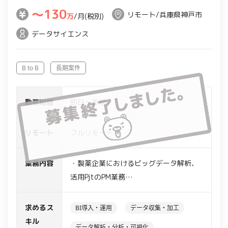
〜130
リモート/兵庫県神戸市
万
/月(税別)
データサイエンス
B to B
長期案件
勤務期間
即日～長期
リモート
フルリモート
業務内容
・製薬企業におけるビッグデータ解析、
活用PjtのPM業務
・売上データ、行動履歴、webサイト訪
問履歴、webカンファレンス視聴履歴の
求めるス
BI導入・運用
データ収集・加工
分析
キル
データ解析・分析・可視化