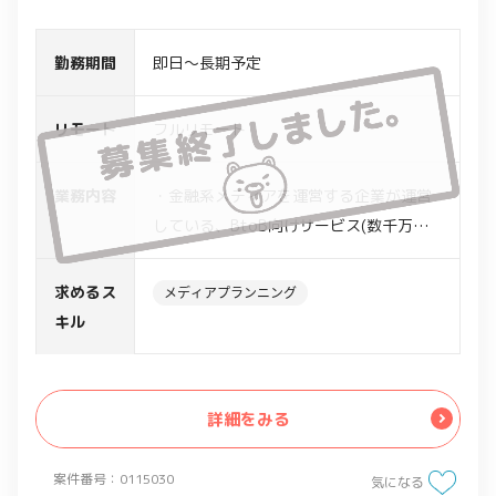
勤務期間
即日～長期予定
リモート
フルリモート
業務内容
・金融系メディアを運営する企業が運営
している、BtoB向けサービス(数千万円
クラス）のグロース方針の策定及び企
画、企画書への落とし込み
求めるス
メディアプランニング
・シミュレーション等のベースも作成す
キル
る想定
詳細をみる
案件番号：0115030
気になる