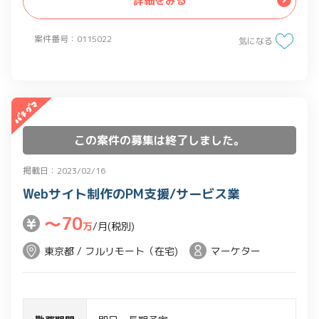
詳細をみる
タも取り入れ、客観的根拠に基づいた分
析モデルを作成
案件番号：0115022
気になる
・データは匿名加工情報、操作は
bigquery上、sqlで操作
この案件の募集は終了しました。
掲載日：2023/02/16
Webサイト制作のPM支援/サービス業
〜70
万
/月(税別)
東京都 / フルリモート（在宅)
マーケター