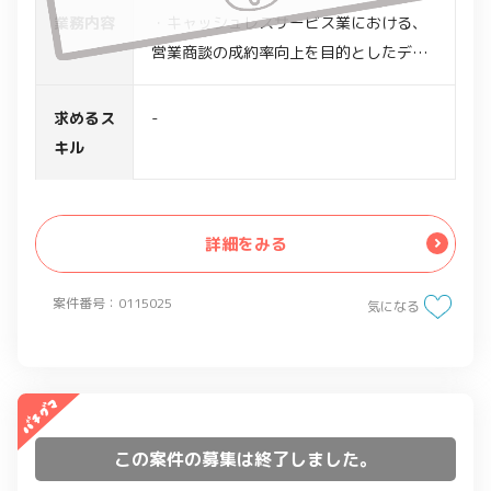
業務内容
・キャッシュレスサービス業における、
営業商談の成約率向上を目的としたデー
タ分析支援
・エンジニアとして、対応方針やロジッ
求めるス
-
ク検討、及びデータサイエンティストと
キル
協力のうえ、ダッシュボード及び資料化
を実施
・内部データだけでなく、外部統計デー
詳細をみる
タも取り入れ、客観的根拠に基づいた分
析モデルを作成
案件番号：0115025
気になる
・データは匿名加工情報、操作は
bigquery上、sqlで操作
この案件の募集は終了しました。