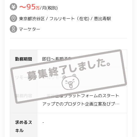
〜95
万
/月(税別)
東京都渋谷区 / フルリモート（在宅) / 恵比寿駅
マーケター
勤務期間
即日～長期予定
リモート
フルリモート
業務内容
・美容医療プラットフォームのスタート
アップでのプロダクト企画立案及びプロ
ジェクト推進
・以下の業務をエンジニアやデザイナ
求めるス
-
ー、ステークホルダーと連携しながらリ
キル
ード