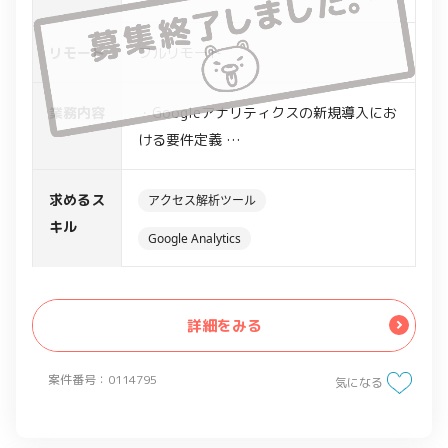
リモート
フルリモート
業務内容
・Googleアナリティクスの新規導入にお
ける要件定義
・既存のGA/GTMの調査、計測要件定義
書、計測実装指示書の作成等
求めるス
アクセス解析ツール
※クライアントのグループ企業数十社の
キル
Google Analytics
サイト(中規模程度のものが多い)
詳細をみる
案件番号：0114795
気になる