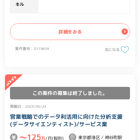
方針やロジック検討、及びエンジニアと
キル
協力のうえ、ダッシュボード及び資料化
を実施
・内部データだけでなく、外部統計デー
詳細をみる
タも取り入れ、客観的根拠に基づいた分
析モデルを作成
案件番号：0119434
気になる
・データは匿名加工情報、操作は
bigquery上、sqlで操作
この案件の募集は終了しました。
掲載日：2023/05/24
営業戦略でのデータ利活用に向けた分析支援
(データサイエンティスト)/サービス業
〜125
東京都港区 / 神谷町駅
万
/月(税別)