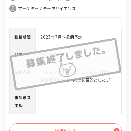
マーケター / データサイエンス
勤務期間
2023年7月～長期予定
リモート
フルリモート
業務内容
・キャッシュレスサービス業における、
営業商談の成約率向上を目的としたデー
タ分析支援
・データサイエンティストとして、対応
求めるス
-
方針やロジック検討、及びエンジニアと
キル
協力のうえ、ダッシュボード及び資料化
を実施
・内部データだけでなく、外部統計デー