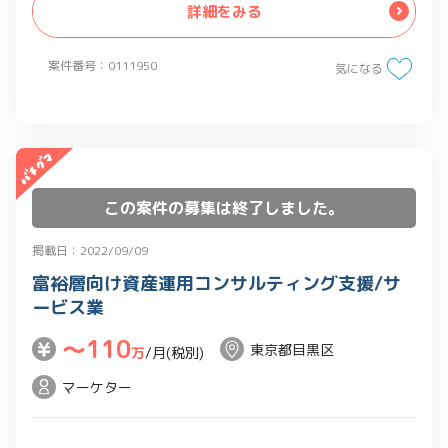
詳細をみる
Proof of Concept (PoC) で使用するプロ
トタイプに実装
案件番号：0111950
・社内の他プロダクトに対して、データ
気になる
サイエンスを活用した機能について研
究・開発を実施
この案件の募集は終了しました。
掲載日：2022/09/09
富裕層向け資産運用コンサルティング支援/サ
ービス業
〜110
東京都目黒区
万
/月(税別)
マーケター