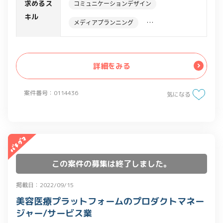
・マーケティング施策を「b→dash」で
求めるス
コミュニケーションデザイン
支援
キル
メディアプランニング
・企画立案・提案の他、実行・検証がで
きる環境を、設計・構築し運用
MA導入・運用
CDP・DMP
・その他、経験に応じて運用スキルのオ
詳細をみる
ペレーションチームへのレクチャー等
案件番号：0114436
気になる
この案件の募集は終了しました。
掲載日：2022/09/15
美容医療プラットフォームのプロダクトマネー
ジャー/サービス業