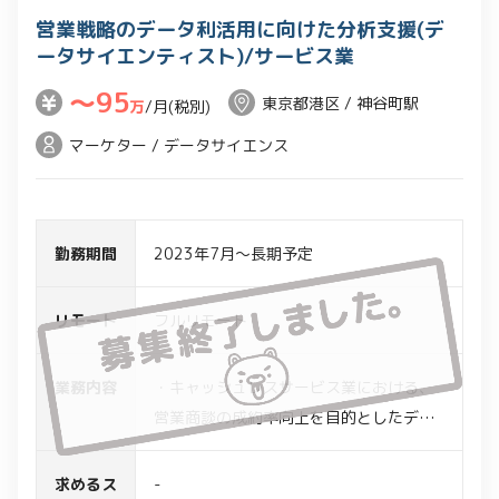
営業戦略のデータ利活用に向けた分析支援(デ
ータサイエンティスト)/サービス業
〜95
東京都港区 / 神谷町駅
万
/月(税別)
マーケター / データサイエンス
勤務期間
2023年7月～長期予定
リモート
フルリモート
業務内容
・キャッシュレスサービス業における、
営業商談の成約率向上を目的としたデー
タ分析支援
・データサイエンティストとして、対応
求めるス
-