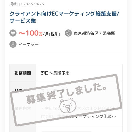
掲載日：2022/10/26
クライアント向けECマーケティング施策支援/
サービス業
〜100
東京都渋谷区 / 渋谷駅
万
/月(税別)
マーケター
勤務期間
即日～長期予定
リモート
フルリモート
業務内容
・主にtoC向けビジネスのエンド企業向
けでの、大規模ECマーケティング施策の
業務支援