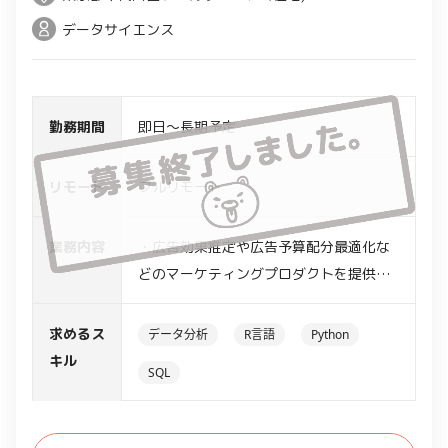
データサイエンス
勤務期間
即日～長期予定
リモート
フルリモート
業務内容
・広告効果推定や広告予算配分最適化な
どのマーケティングプロダクトを提供す
る企業での、データサイエンスを用いた
新たな最適化手法の提言及び開発支援
求めるス
データ分析
R言語
Python
・先行研究の結果を踏まえた新たな手法
キル
SQL
の提言
・社内のソフトウェアエンジニアと協力
しながら、開発した手法を