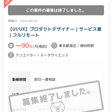
Connect、Google Play Consoleなど)を
この案件の募集は終了しました。
利用したアプリの分析
・Push通知支援
掲載日：2023/06/06
・A/Bテストやユーザーアンケートによ
【UI/UX】プロダクトデザイナー｜サービス業
るユーザー分析
｜フルリモート
・アプリの利用者からのレビュー分析
〜90
・分析結果からの課題特定、課題解決の
東京都港区 / 神谷町駅
万
/月(税別)
ための施策立案・実行・管理
クリエイター / データサイエンス
・パートナーとの定期的なコミュニケー
ション/提案(社外のCSチーム、マーケテ
ィングチームなどと密にコミュニケーシ
勤務期間
ョンを取りながら、課題共有や改善施策
即日～要相談
の提案などを行う)
リモート
フルリモート
業務内容
・決済サービス業におけるUX向上のため