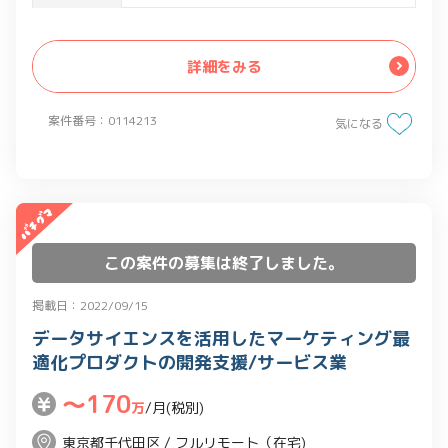
-インタビューやリサーチ、機能の利用デ
ータの収集を通じた、ユーザーニーズの
詳細をみる
発見と定義
-ユーザー向けアプリケーションなどの
案件番号：0114213
気になる
UI/UX改善施策の立案、画面設計、要件
定義
-新機能の実現に向けたエンジニア、デザ
イナーと連携してのプロジェクト推進
この案件の募集は終了しました。
掲載日：2022/09/15
データサイエンスを活用したマーケティング最
適化プロダクトの開発支援/サービス業
〜170
万
/月(税別)
東京都千代田区 / フルリモート（在宅)