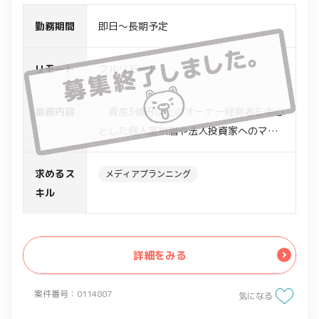
勤務期間
即日～長期予定
リモート
フルリモート
業務内容
・資産3億円以上のオーナー経営者を中心
とした個人富裕層や法人投資家へのマー
ケティングと資産運用案件の提案
・上場企業経営者の資産アロケーション
求めるス
メディアプランニング
に対するコンサルティング
キル
・資産数億円〜数十億円規模の企業経営
者の事業・金融双方の資産アドバイス
・未上場企業の事業グロースと経営者の
詳細をみる
資産形成投資といった法個人のダブルフ
ァイナンス支援
案件番号：0114807
気になる
※集客はセミナー及びWebで実施