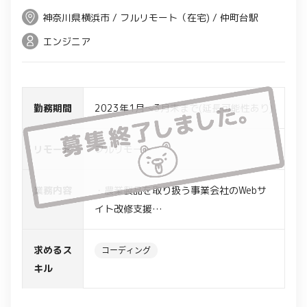
神奈川県横浜市 / フルリモート（在宅) / 仲町台駅
エンジニア
勤務期間
2023年1月～3月末まで(延長可能性あり)
リモート
フルリモート
業務内容
・農業製品を取り扱う事業会社のWebサ
イト改修支援
・静的ページから動的ページへの改修、
機能追加など
求めるス
コーディング
・dalmaというパッケージソフトを利用,
キル
フロントエンドは9割React,1割Angular
での構成