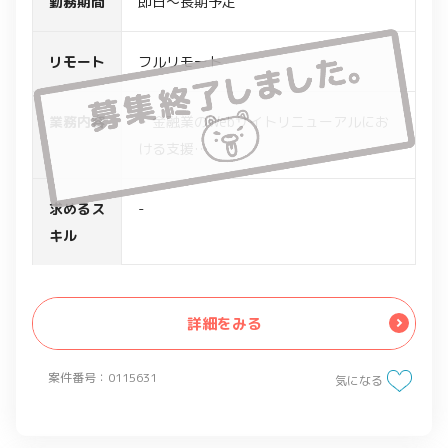
勤務期間
即日～長期予定
リモート
フルリモート
業務内容
・金融業のWebサイトリニューアルにお
ける支援
・大規模なリニューアルプロジェクトで
のPMの一人として、各種管理及びクライ
求めるス
-
アントとの折衝、メンバーディレクショ
キル
ンなど
詳細をみる
案件番号：0115631
気になる