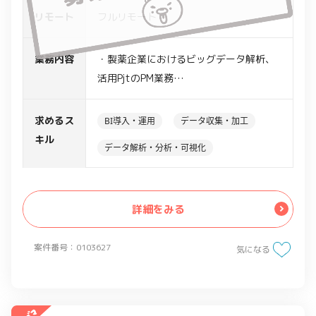
リモート
フルリモート
業務内容
・製薬企業におけるビッグデータ解析、
活用PjtのPM業務
・売上データ、行動履歴、webサイト訪
問履歴、webカンファレンス視聴履歴の
求めるス
BI導入・運用
データ収集・加工
分析
キル
データ解析・分析・可視化
・上記データからの課題抽出、システム
要件定義、WBS作成
・オフショア開発チームへの開発仕様の
詳細をみる
説明、スケジュール管理
・開発ガバナンス体制の構築
案件番号：0103627
・既存のシステムを適格な状態にアップ
気になる
グレード