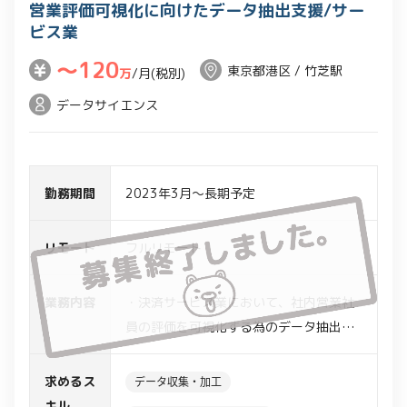
営業評価可視化に向けたデータ抽出支援/サー
ビス業
〜120
東京都港区 / 竹芝駅
万
/月(税別)
データサイエンス
勤務期間
2023年3月～長期予定
リモート
フルリモート
業務内容
・決済サービス業において、社内営業社
員の評価を可視化する為のデータ抽出支
援
・社内評価ルールに基づき、
求めるス
データ収集・加工
Salesforce、GoogleBigQuery、Google
キル