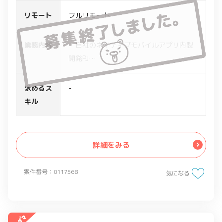
リモート
フルリモート
業務内容
・自社のネイティブモバイルアプリ内製
開発PJ
・アプリのグロース支援
・ボトルネックに対し施策を打ち、アプ
求めるス
-
リストア最適化の実施
キル
具体的には以下の作業を想定
・サービスのKGI/KPIの把握、達成のため
の施策立案/実行
詳細をみる
・業務要件の分析に必要なデータを取得
するためのデータ設計
案件番号：0117568
気になる
・Google AnalyticsやFirebase
Analyticsなどの分析ツール導入支援
・自社プロダクトや他社の分析ツール
(Google AnalyticsやAppStore