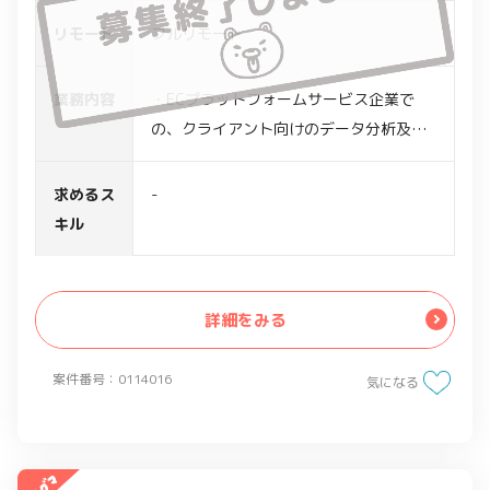
リモート
フルリモート
業務内容
・ECプラットフォームサービス企業で
の、クライアント向けのデータ分析及び
レポーティング業務
・下記2つの業務を担当
求めるス
-
-月次定常業務
キル
ローデータの加工,分析及び報告レポート
作成
Google Analyticsからの必要なデータ抽
詳細をみる
出
-追加の依頼業務
案件番号：0114016
気になる
エクセルでのデータ集計,加工,分析等