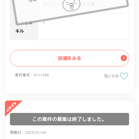
タルマーケティングの支援
・MA導入、CDP構築などの要望に対する
適切なアプローチ方法の提案
求めるス
-
・競合調査分析、データを基に顧客への
キル
価値訴求を行う
・顧客の要件整理、方向性検討、資料作
成
詳細をみる
案件番号：0117166
気になる
この案件の募集は終了しました。
掲載日：2023/01/24