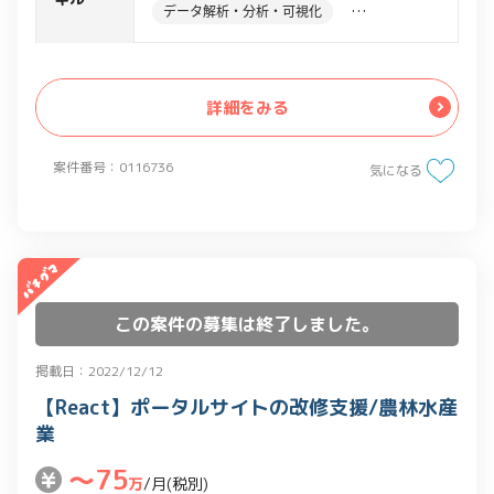
データ解析・分析・可視化
スプレッドシートで管理されている営業
実績データを抽出、前処理を行い、
データ分析
Python
Googleデータポータルにて集計、レポー
詳細をみる
ティングを行う
・営業社員の評価に関するデータのた
案件番号：0116736
め、一連のデータの取り扱いには細心の
気になる
注意を伴う
・利用ツール：Salesforce、
GoogleBigQuery、Googleデータポータ
ル
この案件の募集は終了しました。
掲載日：2022/12/12
【React】ポータルサイトの改修支援/農林水産
業
〜75
万
/月(税別)