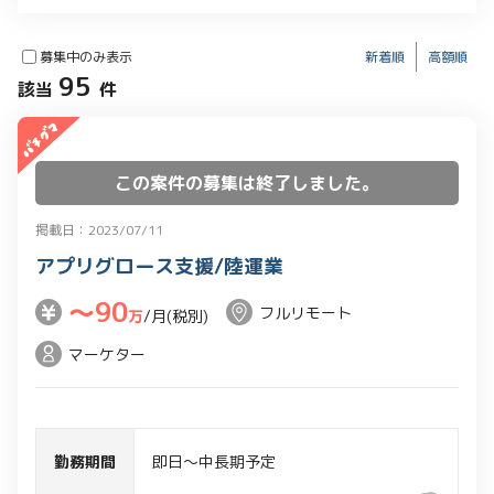
募集中のみ表示
新着順
高額順
95
該当
件
この案件の募集は終了しました。
掲載日：2023/07/11
アプリグロース支援/陸運業
〜90
フルリモート
万
/月(税別)
マーケター
勤務期間
即日～中長期予定