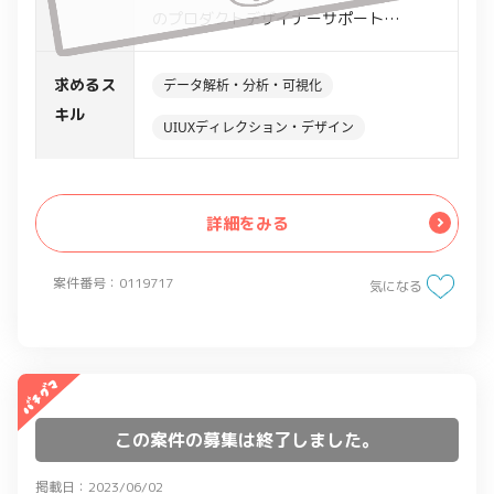
のプロダクトデザイナーサポート
－決済サービスの新機能開発、既存機能
改善
求めるス
データ解析・分析・可視化
－クライアント提供アプリ/WEBツールの
キル
UIUXディレクション・デザイン
UX/UIのトータルデザイン
－コンセプトに基づいたUXフローやUIを
設計
詳細をみる
・アンケートやインタビューによる定量
的かつ定性的な調査、分析
案件番号：0119717
・数値解析ツールによる分析・改善提案
気になる
この案件の募集は終了しました。
掲載日：2023/06/02