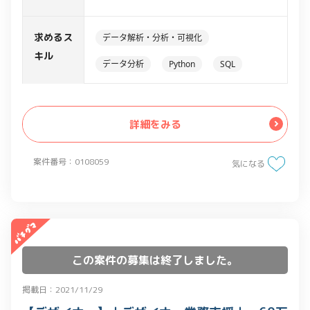
・データ充足状況の報告（定形分析レポ
ート作成）
求めるス
データ解析・分析・可視化
・データ拡充・運用業務
キル
データ分析
Python
SQL
・データ状況の詳細分析と改善の提案
・データ修正・トラブルシューティング
・データ拡充のプランニング（検証・分
詳細をみる
析・変換ファイル作成・管理）
・各種サービスにでのデータ活用に向け
案件番号：0108059
ての資料作成・ 分析・提案
気になる
この案件の募集は終了しました。
掲載日：2021/11/29