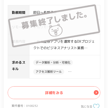
ードは書けなくても、プログラムやDBの
原理の理解レベルがあれば問題ありませ
勤務期間
即日～長期予定
ん。
リモート
フルリモート
業務内容
・有名証券アプリを運営するDXプロジェ
クトでのビジネスアナリスト業務
具体的には…
求めるス
データ解析・分析・可視化
・各関係部署との連携
キル
アクセス解析ツール
・データベースから必要とされるデータ
の抽出
Google Analytics
BI
Tableau
・戦略をデータモデルや機能要件へ変換
詳細をみる
・要件実装のテスト/検証
案件番号：0108232
気になる