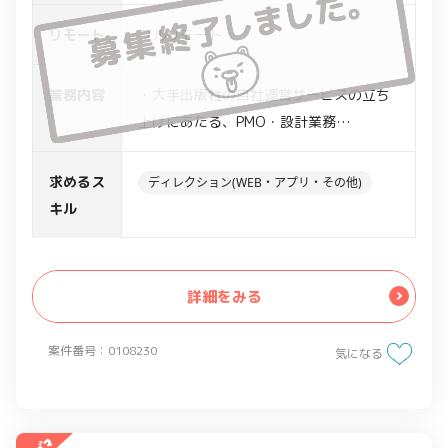
リモート
フルリモート
業務内容
・大手出版社の自社運営サービスの立ち
上げにあたる、PMO・設計業務
【具体的な業務内容】
求めるス
ディレクション(WEB・アプリ・その他)
・新規ウェブサービスの開発にあたる、
キル
プロジェクトマネジメント・兼 開発デ
ィレクション
→WBSの作成と管理
詳細をみる
→開発ベンダーの管理と調整（スケジュ
ール・成果物品質チェック）
案件番号：0108230
気になる
→サービスのフロント設計・アクション
要件定義の作成
→主幹部門との調整・コミュニケーショ
ン