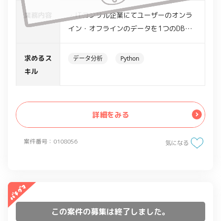
業務内容
・ITコンサル企業にてユーザーのオンラ
イン・オフラインのデータを1つのDBに
統合するプロジェクトでのバックエンド
エンジニア業務（統合基盤）
求めるス
データ分析
Python
・マーケティング全体の設計～構築活用
キル
まで（データ設計、環境構築、分析、施
策立案、施策実行まで）のサポート
詳細をみる
案件番号：0108056
気になる
この案件の募集は終了しました。