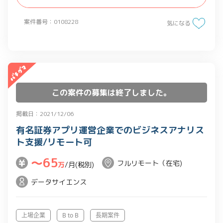
と簡易要件定義書へ落とし込みます。場
案件番号：0108228
合によっては代替案の提示を行います。
気になる
また、開発ベンダーへの発注依頼管理、
開発案件の進捗管理、品質向上などの開
発ディレクション管理全般を含みます。
コードは書けなくても、プログラムやDB
の原理の理解レベルがあれば問題ありま
この案件の募集は終了しました。
せん。
掲載日：2021/12/06
有名証券アプリ運営企業でのビジネスアナリス
2.新規媒体の開発ディレクション
ト支援/リモート可
新規サービスの立ち上げの開発ディレク
ションを担当していただきます。
〜65
フルリモート（在宅)
万
/月(税別)
主幹部門の「やりたいこと」を簡易要件
データサイエンス
定義へ落とし込み、開発ベンダー管理・
進捗管理、主幹部門との調整、など開発
ディレクション管理全般を含みます。コ
上場企業
B to B
長期案件