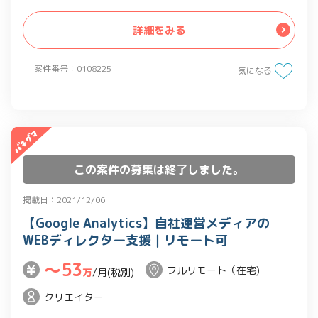
・応用的な機能を使用し、目的に即した
ビジュアライズで可視化する
詳細をみる
・ビギナークラスのメンバーへのレクチ
ャー
案件番号：0108225
気になる
・AWS, Athena, BigQueryとの連携（全
てかはまだ調整中）
など
この案件の募集は終了しました。
掲載日：2021/12/06
【Google Analytics】自社運営メディアの
WEBディレクター支援｜リモート可
〜53
フルリモート（在宅)
万
/月(税別)
クリエイター