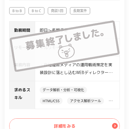
B to B
B to C
商談1回
長期案件
勤務期間
即日～長期予定
リモート
フルリモート
業務内容
・自社運営メディアの運用戦術策定を実
装設計に落とし込むWEBディレクター業
務
業務は下記1.2どちらか、または両方を担
求めるス
データ解析・分析・可視化
当いただく場合があります。
キル
HTML/CSS
アクセス解析ツール
【具体的な業務内容】
1. 既存媒体の開発ディレクション：
Google Analytics
社内の主幹部門の「やりたいこと」を実
詳細をみる
現性を考慮したうえ、ワイヤーフレーム