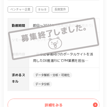
ベンチャー企業
B to B
長期案件
勤務期間
即日～2022年1月末(延長の可能性あり)
リモート
フルリモート
業務内容
・医療従事者向けのポータルサイトを活
用したDX推進PJにてPM業務を担当
・以下業務を実施
-KPI設計
求めるス
データ解析・分析・可視化
-課題、改善施策仮説構築
キル
データ分析
-アンケートを元にデータ分析、資料作
成を行い報告
-メンバーの進捗管理
詳細をみる