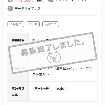
万
/月(税別)
データサイエンス
上場企業
B to B
長期案件
勤務期間
即日～長期予定
リモート
フルリモート
業務内容
・大手ECサイト運営企業のデータアナリ
スト業務
・データ充足状況の報告
└製品属性の充足状況についての定形分
求めるス
データ分析
Python
析レポート作成
キル
・データ拡充・運用業務