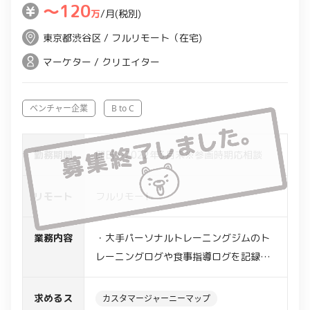
〜120
万
/月(税別)
東京都渋谷区 / フルリモート（在宅)
マーケター / クリエイター
ベンチャー企業
B to C
勤務期間
即日～2022年3月末※参画時期応相談
リモート
フルリモート
業務内容
・大手パーソナルトレーニングジムのト
レーニングログや食事指導ログを記録
し、トレーナーとお客様の間のコミュニ
ケーションやトレーニング指導を行うア
求めるス
カスタマージャーニーマップ