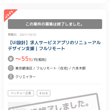
修正/変更を行いリリース
-ドキュメント整備
【開発環境】
開発工程管理→JIRA/ASANAなど
この案件の募集は終了しました。
コード管理→GIT (Gitlab, AWS
掲載日：2021/10/22
CodeCommitなど)
【UI設計】求人サービスアプリのリニューアル
コミュニケーションツール→Slack,Zoom
デザイン支援｜フルリモート
〜55
万
/月(税別)
東京都港区 / フルリモート（在宅) / 六本木駅
クリエイター
ベンチャー企業
B to B
勤務期間
即日～長期予定