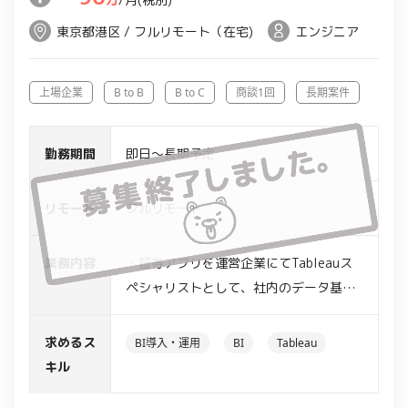
東京都港区 / フルリモート（在宅)
エンジニア
上場企業
B to B
B to C
商談1回
長期案件
勤務期間
即日～長期予定
リモート
フルリモート
業務内容
・証券アプリを運営企業にてTableauス
ペシャリストとして、社内のデータ基盤
との連携から可視化、ビギナーレベルの
社員に対しておこなうレクチャー業務
求めるス
BI導入・運用
BI
Tableau
具体的には…
キル
・ダッシュボードの作成