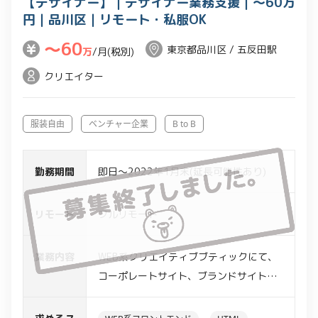
【デザイナー】｜デザイナー業務支援｜～60万
円｜品川区｜リモート・私服OK
〜60
東京都品川区 / 五反田駅
万
/月(税別)
クリエイター
服装自由
ベンチャー企業
B to B
勤務期間
即日～2022年1月末(延長可能性あり)
リモート
フルリモート
業務内容
WEB系クリエイティブブティックにて、
コーポレートサイト、ブランドサイト、
ECサイト、ポータルサイト、LPサイト
採用サイト等々のデザイン業務を担当い