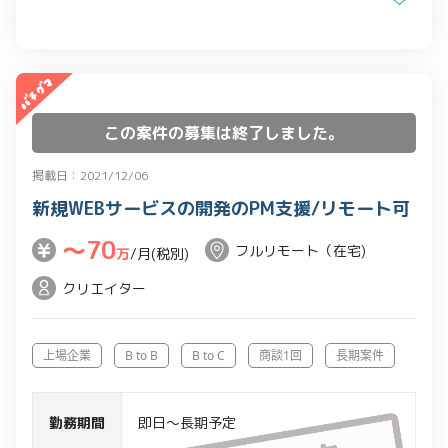
この案件の募集は終了しました。
掲載日：2021/12/06
新規WEBサービスの開発のPM支援/リモート可
〜70
フルリモート（在宅)
万
/月(税別)
クリエイター
上場企業
B to B
B to C
商談1回
長期案件
勤務期間
即日～長期予定