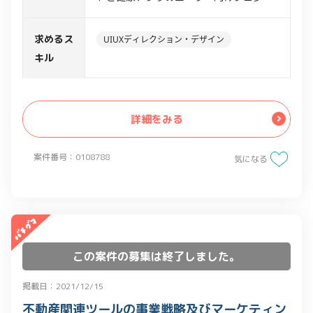
トのUI/UX設計、デザイン業務
・販促物の作成（チラシ・ポスター・バ
求めるス
UIUXディレクション・デザイン
ナー・メルマガなど）
キル
・トンマナの設定、スタイルガイドの作
成
・アプリリリースに伴うプロモーション
詳細をみる
関連デザイン
・Webデザイン
案件番号：0108788
気になる
この案件の募集は終了しました。
掲載日：2021/12/15
不動産関連ツールの事業戦略及びマーケティン