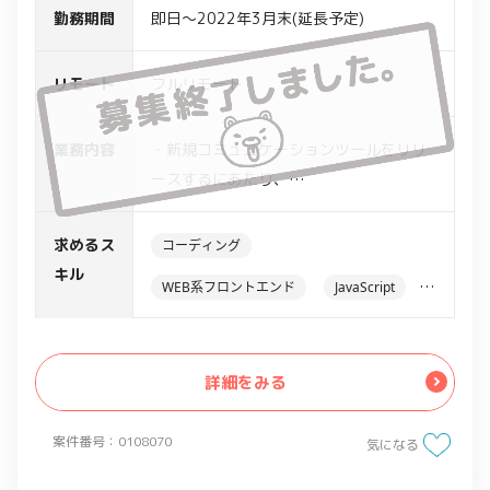
勤務期間
即日～2022年3月末(延長予定)
リモート
フルリモート
業務内容
・新規コミュニケーションツールをリリ
ースするにあたり、
要件を元にWEBアプリケーションのア
ーキテクチャを検討
求めるス
コーディング
・バックエンド開発を中心に下記業務を
キル
WEB系フロントエンド
JavaScript
想定
-フロントエンド、バックエンドの開
HTML
CSS
発/環境構築
詳細をみる
-システムテスト
-リリースのサイクルを短期間で回す手
案件番号：0108070
法の確立
気になる
-ユーザフィードバックを元にシステム