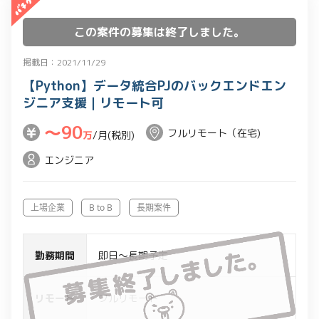
等のプロジェクト管理とテクニカルサポ
この案件の募集は終了しました。
ートをお願いいただきます。
掲載日：2021/11/29
【Python】データ統合PJのバックエンドエン
ジニア支援｜リモート可
〜90
フルリモート（在宅)
万
/月(税別)
エンジニア
上場企業
B to B
長期案件
勤務期間
即日～長期予定
リモート
フルリモート