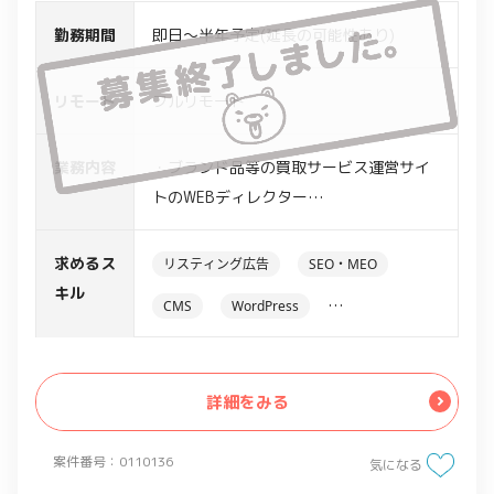
勤務期間
即日～半年予定(延長の可能性あり)
リモート
フルリモート
業務内容
・ブランド品等の買取サービス運営サイ
トのWEBディレクター
・SEO対策(数字の解析、施策の考案等)
・社内、社外の調整業務
求めるス
リスティング広告
SEO・MEO
キル
CMS
WordPress
アクセス解析ツール
Google Analytics
詳細をみる
案件番号：0110136
気になる