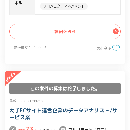
プリのリニューアルPJT
キル
プロジェクトマネジメント
・上記におけるプロダクトマネージャー
として、UI/UXの設計、ユーザーストー
UIUXディレクション・デザイン
リー、要件定義書の作成
デザイン系
Figma
詳細をみる
・クライアントの推進メンバーと連携し
た要件調整
案件番号：0108258
・Salesforceを用いたCRMプロジェクト
気になる
に携わった経験
・複数ベンダーの開発したシステムを移
管した経験
この案件の募集は終了しました。
掲載日：2021/11/19
大手ECサイト運営企業のデータアナリスト/サ
ービス業
〜73
フルリモート（在宅)