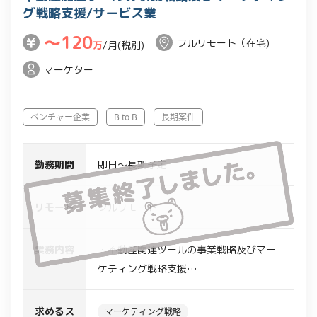
グ戦略支援/サービス業
〜120
フルリモート（在宅)
万
/月(税別)
マーケター
ベンチャー企業
B to B
長期案件
勤務期間
即日～長期予定
リモート
フルリモート
業務内容
・不動産関連ツールの事業戦略及びマー
ケティング戦略支援
・リード獲得目的のビジネス設計、マー
ケティング戦略～実行推進
求めるス
マーケティング戦略