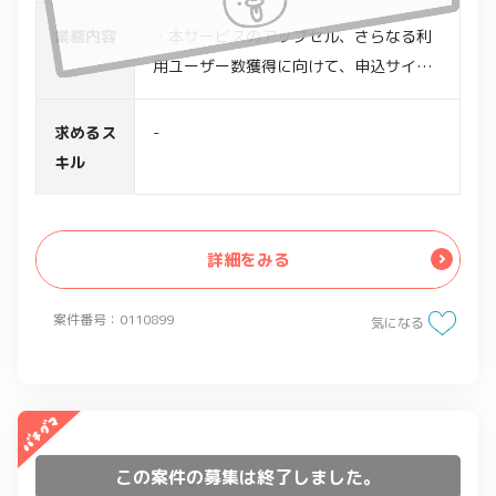
業務内容
・本サービスのアップセル、さらなる利
用ユーザー数獲得に向けて、申込サイト
の充実化
・サービスの申込サイト画面の課題や要
求めるス
-
件のとりまとめ
キル
・UI(画面・メール)の仕様管理
・製造ベンダー等の委託先に開発、改
善、改修指示をWebディレクター担当と
詳細をみる
して実施
・各所と連携し、技術的な知見や、UI・
案件番号：0110899
気になる
UX経験を駆使し、実現性、申込サイトの
画面、機能面の利便性向上、充実化の支
援
この案件の募集は終了しました。