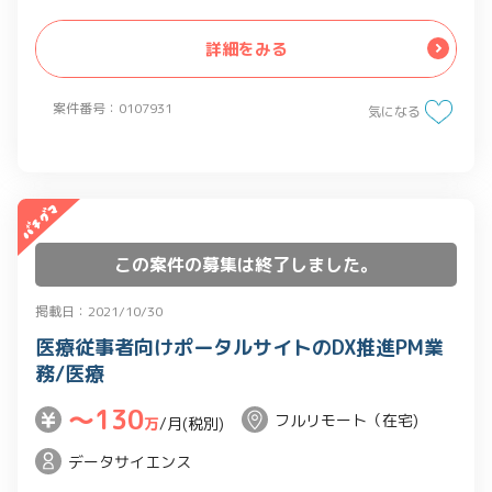
└オペレータ収集・検証業務における作
業管理
詳細をみる
└自動データ変換ツールの作業管理及び
精度検証
案件番号：0107931
気になる
└データ変換ファイル定期メンテナンス
・データ状況の詳細分析と改善の提案
・データ修正・トラブルシューティング
【製品カタログ拡充の提案・推進】
・データ拡充のプランニング
この案件の募集は終了しました。
└新規データソースに対する検証・分
析・変換ファイル作成・管理
掲載日：2021/10/30
└新規データ拡充手法の検証・分析
医療従事者向けポータルサイトのDX推進PM業
└自動化ツールの作成提案・要件定義・
務/医療
PoC開発
〜130
【製品カタログデータ活用サポート】
フルリモート（在宅)
万
/月(税別)
・各種サービスにでのデータ活用に向け
データサイエンス
ての資料作成・ 分析・提案