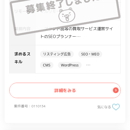
リモート
フルリモート
業務内容
・ブランド品等の買取サービス運営サイ
トのSEOプランナー
・SEO対策(数字の解析、施策の考案等)
・チーム体制での運営
求めるス
リスティング広告
SEO・MEO
キル
CMS
WordPress
アクセス解析ツール
Google Analytics
詳細をみる
案件番号：0110134
気になる